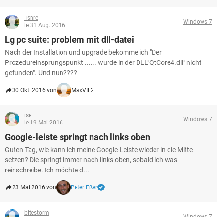
Tsnre
Windows 7
le 31 Aug. 2016
Lg pc suite: problem mit dll-datei
Nach der Installation und upgrade bekomme ich "Der
Prozedureinsprungspunkt ...... wurde in der DLL"QtCore4.dll" nicht
gefunden". Und nun????
30 Okt. 2016 von
MaxVIL2
ise
Windows 7
le 19 Mai 2016
Google-leiste springt nach links oben
Guten Tag, wie kann ich meine Google-Leiste wieder in die Mitte
setzen? Die springt immer nach links oben, sobald ich was
reinschreibe. Ich möchte d...
23 Mai 2016 von
Peter Eßer
bitestorm
Windows 7