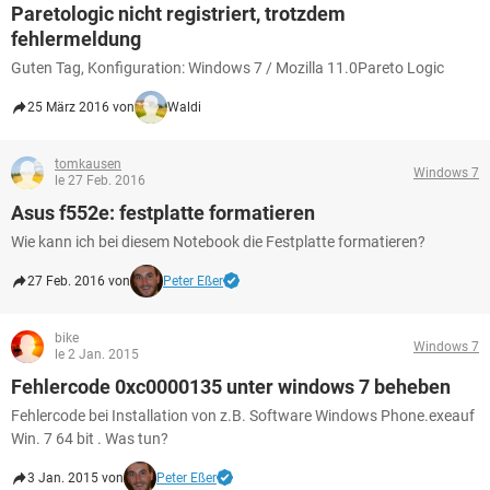
Paretologic nicht registriert, trotzdem
fehlermeldung
Guten Tag, Konfiguration: Windows 7 / Mozilla 11.0Pareto Logic
25 März 2016 von
Waldi
tomkausen
Windows 7
le 27 Feb. 2016
Asus f552e: festplatte formatieren
Wie kann ich bei diesem Notebook die Festplatte formatieren?
27 Feb. 2016 von
Peter Eßer
bike
Windows 7
le 2 Jan. 2015
Fehlercode 0xc0000135 unter windows 7 beheben
Fehlercode bei Installation von z.B. Software Windows Phone.exeauf
Win. 7 64 bit . Was tun?
3 Jan. 2015 von
Peter Eßer