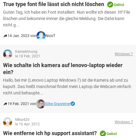
FACEBOOK
HARDWARE
True type font file lässt sich nicht löschen
Gelöst
Guten Tag, Ich habe ein Font installiert. Nun wollte ich dieses .ttf File
löschen und bekomme immer die gleiche Meldung. Die Datei kann
nicht g...
14 Jan. 2023 von
NicoT
KeineAhnung
Windows 7
le 18 Feb. 2021
Wie schalte ich kamera auf lenovo-laptop wieder
ein?
Hallo, bei mir (Lenovo Laptop Windows 7) ist die Kamera ab und zu
kaputt. Das heißt manchmal findet mein Laptop die Webcam einfach
nicht und behaupte...
19 Feb. 2021 von
Silke Grasreiner
Mika420
Windows 7
le 16 Apr. 2012
Wie entferne ich hp support assistant?
Gelöst