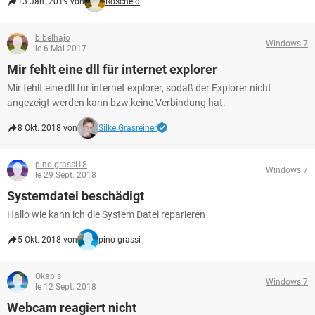
13 Jan. 2019 von
Roscheid
bibelhajo
Windows 7
le 6 Mai 2017
Mir fehlt eine dll für internet explorer
Mir fehlt eine dll für internet explorer, sodaß der Explorer nicht
angezeigt werden kann bzw.keine Verbindung hat.
8 Okt. 2018 von
Silke Grasreiner
pino-grassi18
Windows 7
le 29 Sept. 2018
Systemdatei beschädigt
Hallo wie kann ich die System Datei reparieren
5 Okt. 2018 von
pino-grassi
Okapis
Windows 7
le 12 Sept. 2018
Webcam reagiert nicht