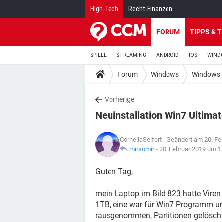
High-Tech
Recht-Finanzen
FORUM
TIPPS & 
SPIELE
STREAMING
ANDROID
IOS
WIND
Forum
Windows
Windows 
Vorherige
Neuinstallation Win7 Ultimat
CorneliaSeifert
- Geändert am 20. Fe
mirsomir
-
20. Februar 2019 um 1
Guten Tag,
mein Laptop im Bild 823 hatte Viren
1TB, eine war für Win7 Programm und
rausgenommen, Partitionen gelöscht