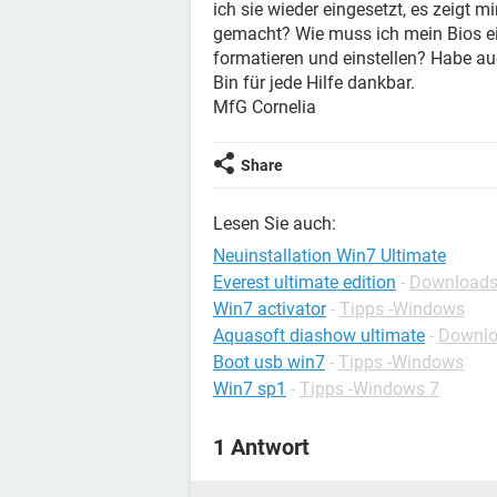
ich sie wieder eingesetzt, es zeigt m
gemacht? Wie muss ich mein Bios ei
formatieren und einstellen? Habe auc
Bin für jede Hilfe dankbar.
MfG Cornelia
Share
Lesen Sie auch:
Neuinstallation Win7 Ultimate
Everest ultimate edition
-
Downloads
Win7 activator
-
Tipps -Windows
Aquasoft diashow ultimate
-
Downlo
Boot usb win7
-
Tipps -Windows
Win7 sp1
-
Tipps -Windows 7
1 Antwort