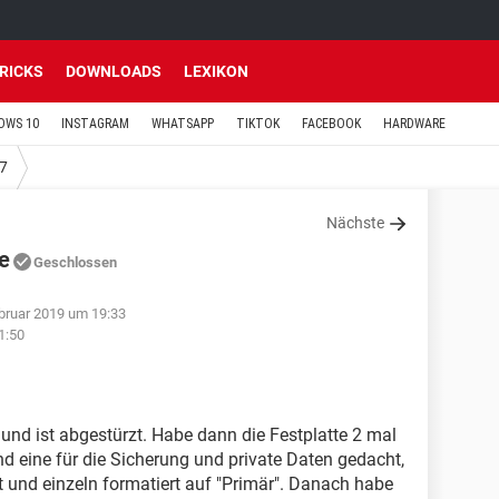
TRICKS
DOWNLOADS
LEXIKON
OWS 10
INSTAGRAM
WHATSAPP
TIKTOK
FACEBOOK
HARDWARE
7
Nächste
e
Geschlossen
bruar 2019 um 19:33
1:50
 und ist abgestürzt. Habe dann die Festplatte 2 mal
 eine für die Sicherung und private Daten gedacht,
 und einzeln formatiert auf "Primär". Danach habe