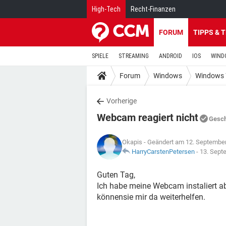
High-Tech
Recht-Finanzen
FORUM
TIPPS & 
SPIELE
STREAMING
ANDROID
IOS
WIND
Forum
Windows
Windows 
Vorherige
Webcam reagiert nicht
Gesc
Okapis
- Geändert am 12. Septembe
HarryCarstenPetersen
-
13. Sept
Guten Tag,
Ich habe meine Webcam instaliert abe
könnensie mir da weiterhelfen.