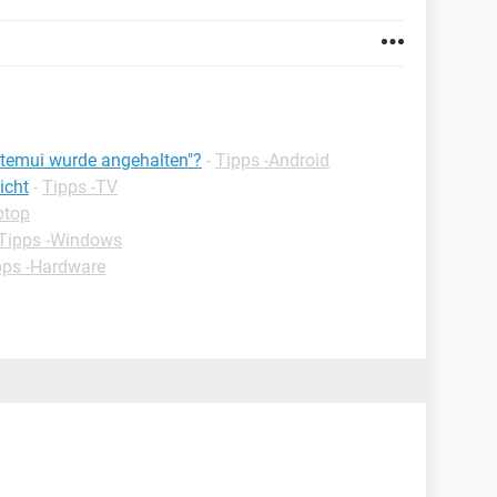
stemui wurde angehalten"?
-
Tipps -Android
icht
-
Tipps -TV
ptop
Tipps -Windows
pps -Hardware