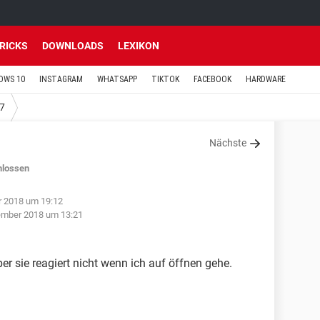
TRICKS
DOWNLOADS
LEXIKON
OWS 10
INSTAGRAM
WHATSAPP
TIKTOK
FACEBOOK
HARDWARE
7
Nächste
hlossen
r 2018 um 19:12
ember 2018 um 13:21
r sie reagiert nicht wenn ich auf öffnen gehe.