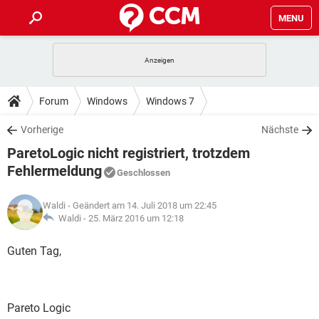
MENU
HOME
SPIELE
STREAMING
TIPPS & TRICKS
Forum
Windows
Windows 7
ANDROID
IOS
SPIELE
STREAMING
DOWNLOADS
Vorherige
Nächste
WINDOWS 10
INSTAGRAM
ANDROID
IOS
ParetoLogic nicht registriert, trotzdem
WHATSAPP
SPIELE
TIKTOK
STREAMING
FORUM
WINDOWS 10
INSTAGRAM
Fehlermeldung
Geschlossen
FACEBOOK
ANDROID
HARDWARE
IOS
WHATSAPP
SPIELE
TIKTOK
STREAMING
LEXIKON
WINDOWS 10
INSTAGRAM
Waldi
- Geändert am 14. Juli 2018 um 22:45
FACEBOOK
ANDROID
HARDWARE
IOS
Waldi -
25. März 2016 um 12:18
WHATSAPP
SPIELE
TIKTOK
STREAMING
WINDOWS 10
INSTAGRAM
Guten Tag,
FACEBOOK
ANDROID
HARDWARE
IOS
WHATSAPP
TIKTOK
WINDOWS 10
INSTAGRAM
FACEBOOK
HARDWARE
WHATSAPP
TIKTOK
Pareto Logic