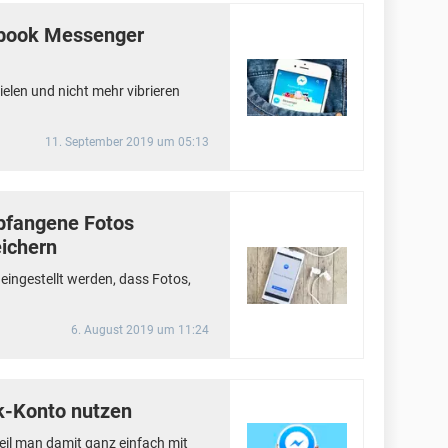
ebook Messenger
elen und nicht mehr vibrieren
11. September 2019 um 05:13
pfangene Fotos
eichern
ingestellt werden, dass Fotos,
6. August 2019 um 11:24
-Konto nutzen
eil man damit ganz einfach mit