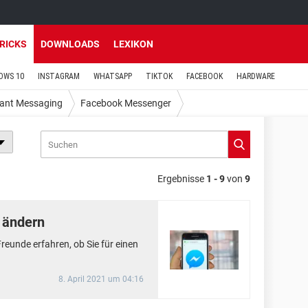
TRICKS
DOWNLOADS
LEXIKON
OWS 10
INSTAGRAM
WHATSAPP
TIKTOK
FACEBOOK
HARDWARE
tant Messaging
Facebook Messenger
Ergebnisse
1 - 9
von
9
 ändern
reunde erfahren, ob Sie für einen
8. April 2021 um 04:16