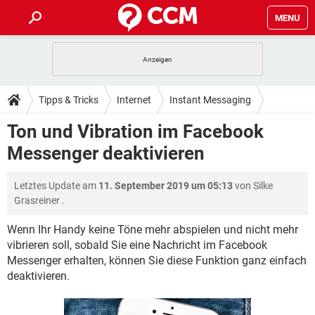
MENU
HOME
SPIELE
STREAMING
TIPPS & TRICKS
Tipps & Tricks
Internet
Instant Messaging
ANDROID
IOS
SPIELE
STREAMING
DOWNLOADS
Ton und Vibration im Facebook
Facebook Messenger
WINDOWS 10
INSTAGRAM
ANDROID
IOS
Messenger deaktivieren
WHATSAPP
SPIELE
TIKTOK
STREAMING
FORUM
WINDOWS 10
INSTAGRAM
FACEBOOK
ANDROID
HARDWARE
IOS
Letztes Update am
11. September 2019 um 05:13
von
Silke
WHATSAPP
SPIELE
TIKTOK
STREAMING
LEXIKON
WINDOWS 10
Grasreiner
.
INSTAGRAM
FACEBOOK
ANDROID
HARDWARE
IOS
WHATSAPP
SPIELE
TIKTOK
STREAMING
Wenn Ihr Handy keine Töne mehr abspielen und nicht mehr
WINDOWS 10
INSTAGRAM
vibrieren soll, sobald Sie eine Nachricht im Facebook
FACEBOOK
ANDROID
HARDWARE
IOS
Messenger erhalten, können Sie diese Funktion ganz einfach
WHATSAPP
TIKTOK
WINDOWS 10
INSTAGRAM
deaktivieren.
FACEBOOK
HARDWARE
WHATSAPP
TIKTOK