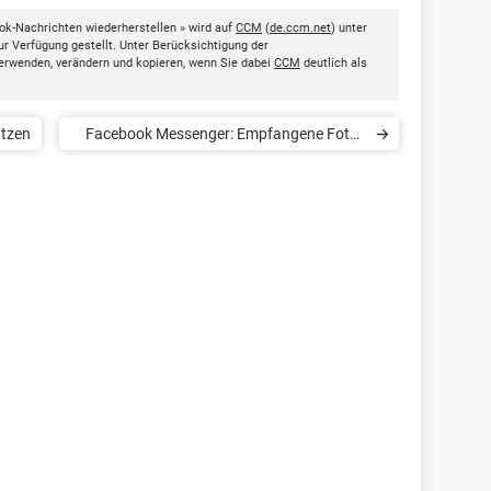
k-Nachrichten wiederherstellen » wird auf
CCM
(
de.ccm.net
) unter
ur Verfügung gestellt. Unter Berücksichtigung der
erwenden, verändern und kopieren, wenn Sie dabei
CCM
deutlich als
tzen
Facebook Messenger: Empfangene Fotos
automatisch in Galerie speichern