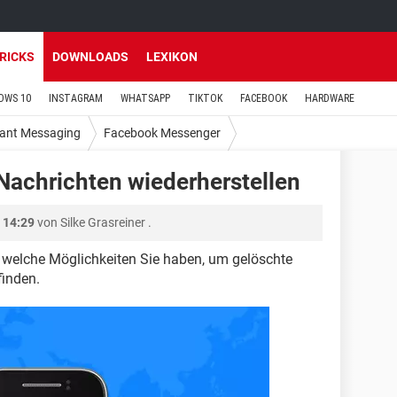
TRICKS
DOWNLOADS
LEXIKON
OWS 10
INSTAGRAM
WHATSAPP
TIKTOK
FACEBOOK
HARDWARE
tant Messaging
Facebook Messenger
achrichten wiederherstellen
 14:29
von
Silke Grasreiner
.
n, welche Möglichkeiten Sie haben, um gelöschte
inden.