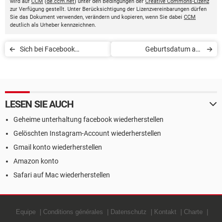
wird auf
CCM
(
de.ccm.net
) unter den Bedingungen der
Creative Commons-Lizenz
zur Verfügung gestellt. Unter Berücksichtigung der Lizenzvereinbarungen dürfen
Sie das Dokument verwenden, verändern und kopieren, wenn Sie dabei
CCM
deutlich als Urheber kennzeichnen.
Sich bei Facebook
Geburtsdatum auf
anmelden oder registrieren
Facebook ändern
LESEN SIE AUCH
Geheime unterhaltung facebook wiederherstellen
Gelöschten Instagram-Account wiederherstellen
Gmail konto wiederherstellen
Amazon konto
Safari auf Mac wiederherstellen
Equipe
Conditions générales
Datenschutz
Kontakt
Charte