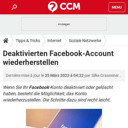
MENU
HOME
SPIELE
STREAMING
TIPPS & TRICKS
Tipps & Tricks
Internet
Soziale Netzwerke
ANDROID
IOS
SPIELE
STREAMING
DOWNLOADS
Deaktivierten Facebook-Account
Facebook
WINDOWS 10
INSTAGRAM
ANDROID
IOS
wiederherstellen
WHATSAPP
SPIELE
TIKTOK
STREAMING
FORUM
WINDOWS 10
INSTAGRAM
FACEBOOK
ANDROID
HARDWARE
IOS
Dernière mise à jour le
25 März 2023 à 04:22
par
Silke Grasreiner
.
WHATSAPP
SPIELE
TIKTOK
STREAMING
LEXIKON
WINDOWS 10
INSTAGRAM
FACEBOOK
ANDROID
HARDWARE
IOS
Wenn Sie Ihr
Facebook
-Konto deaktiviert oder gelöscht
WHATSAPP
SPIELE
TIKTOK
STREAMING
haben, besteht die Möglichkeit, das Konto
WINDOWS 10
INSTAGRAM
wiederherzustellen. Die Schritte dazu sind recht leicht.
FACEBOOK
ANDROID
HARDWARE
IOS
WHATSAPP
TIKTOK
WINDOWS 10
INSTAGRAM
FACEBOOK
HARDWARE
WHATSAPP
TIKTOK