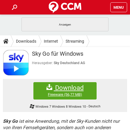
MENU
HOME
SPIELE
STREAMING
TIPPS & TRICKS
Downloads
Internet
Streaming
ANDROID
IOS
SPIELE
STREAMING
DOWNLOADS
Sky Go für Windows
WINDOWS 10
INSTAGRAM
ANDROID
IOS
WHATSAPP
SPIELE
TIKTOK
STREAMING
Herausgeber:
Sky Deutschland AG
FORUM
WINDOWS 10
INSTAGRAM
FACEBOOK
ANDROID
HARDWARE
IOS
WHATSAPP
SPIELE
TIKTOK
STREAMING
LEXIKON
WINDOWS 10
INSTAGRAM
Download
FACEBOOK
ANDROID
HARDWARE
IOS
WHATSAPP
SPIELE
TIKTOK
STREAMING
Freeware
(56,77 MB)
WINDOWS 10
INSTAGRAM
FACEBOOK
ANDROID
HARDWARE
IOS
Windows 7 Windows 8 Windows 10
-
Deutsch
WHATSAPP
TIKTOK
WINDOWS 10
INSTAGRAM
FACEBOOK
HARDWARE
Sky Go
ist eine Anwendung, mit der Sky-Kunden nicht nur
WHATSAPP
TIKTOK
von ihren Fernsehgeräten, sondern auch von anderen