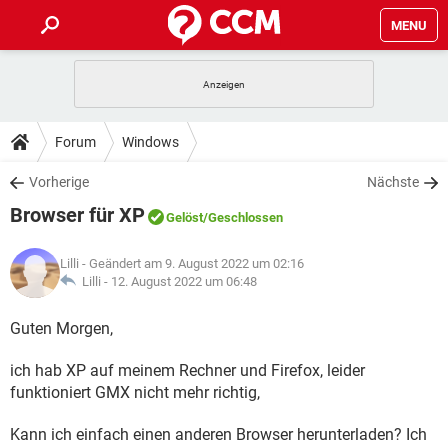
MENU
HOME
SPIELE
STREAMING
TIPPS & TRICKS
Forum
Windows
ANDROID
IOS
SPIELE
STREAMING
DOWNLOADS
Vorherige
Nächste
WINDOWS 10
INSTAGRAM
ANDROID
IOS
Browser für XP
WHATSAPP
SPIELE
TIKTOK
STREAMING
Gelöst
/Geschlossen
FORUM
WINDOWS 10
INSTAGRAM
FACEBOOK
ANDROID
HARDWARE
IOS
Lilli
- Geändert am 9. August 2022 um 02:16
WHATSAPP
SPIELE
TIKTOK
STREAMING
LEXIKON
Lilli -
12. August 2022 um 06:48
WINDOWS 10
INSTAGRAM
FACEBOOK
ANDROID
HARDWARE
IOS
WHATSAPP
SPIELE
TIKTOK
STREAMING
Guten Morgen,
WINDOWS 10
INSTAGRAM
FACEBOOK
ANDROID
HARDWARE
IOS
ich hab XP auf meinem Rechner und Firefox, leider
WHATSAPP
TIKTOK
WINDOWS 10
INSTAGRAM
funktioniert GMX nicht mehr richtig,
FACEBOOK
HARDWARE
WHATSAPP
TIKTOK
Kann ich einfach einen anderen Browser herunterladen? Ich