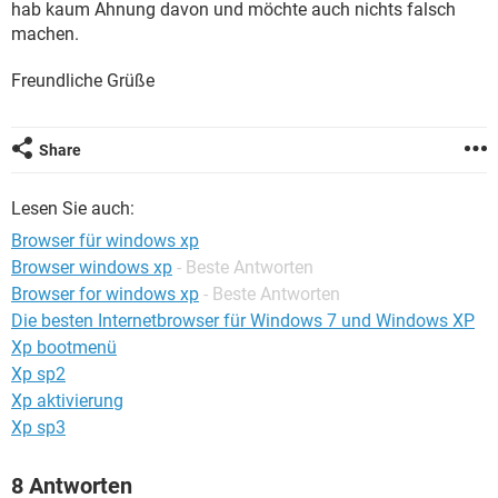
hab kaum Ahnung davon und möchte auch nichts falsch
FACEBOOK
HARDWARE
machen.
Freundliche Grüße
Share
Lesen Sie auch:
Browser für windows xp
Browser windows xp
- Beste Antworten
Browser for windows xp
- Beste Antworten
Die besten Internetbrowser für Windows 7 und Windows XP
Xp bootmenü
Xp sp2
Xp aktivierung
Xp sp3
8 Antworten