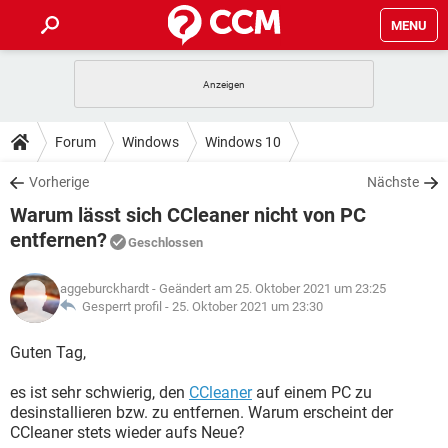
MENU
HOME
SPIELE
STREAMING
TIPPS & TRICKS
Forum
Windows
Windows 10
ANDROID
IOS
SPIELE
STREAMING
DOWNLOADS
Vorherige
Nächste
WINDOWS 10
INSTAGRAM
ANDROID
IOS
Warum lässt sich CCleaner nicht von PC
WHATSAPP
SPIELE
TIKTOK
STREAMING
FORUM
WINDOWS 10
INSTAGRAM
entfernen?
Geschlossen
FACEBOOK
ANDROID
HARDWARE
IOS
WHATSAPP
SPIELE
TIKTOK
STREAMING
LEXIKON
WINDOWS 10
INSTAGRAM
aggeburckhardt
- Geändert am 25. Oktober 2021 um 23:25
FACEBOOK
ANDROID
HARDWARE
IOS
Gesperrt profil -
25. Oktober 2021 um 23:30
WHATSAPP
SPIELE
TIKTOK
STREAMING
WINDOWS 10
INSTAGRAM
Guten Tag,
FACEBOOK
ANDROID
HARDWARE
IOS
WHATSAPP
TIKTOK
WINDOWS 10
INSTAGRAM
es ist sehr schwierig, den
CCleaner
auf einem PC zu
FACEBOOK
HARDWARE
desinstallieren bzw. zu entfernen. Warum erscheint der
WHATSAPP
TIKTOK
CCleaner stets wieder aufs Neue?