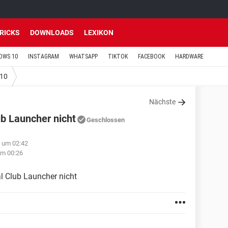
TRICKS
DOWNLOADS
LEXIKON
OWS 10
INSTAGRAM
WHATSAPP
TIKTOK
FACEBOOK
HARDWARE
10
Nächste
ub Launcher nicht
Geschlossen
1 um 02:42
um 00:26
l Club Launcher nicht