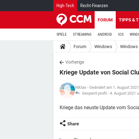
High-Tech
Recht-Finanzen
FORUM
TIPPS & 
SPIELE
STREAMING
ANDROID
IOS
WIND
Forum
Windows
Windows 
Vorherige
Kriege Update von Social Cl
Niklas
- Geändert am 1. August 202
Gesperrt profil -
4. August 2021 
Kriege das neuste Update vom Socia
Share