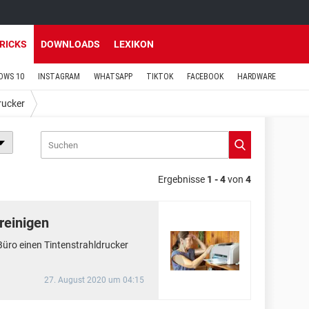
TRICKS
DOWNLOADS
LEXIKON
OWS 10
INSTAGRAM
WHATSAPP
TIKTOK
FACEBOOK
HARDWARE
rucker
Ergebnisse
1 - 4
von
4
reinigen
Büro einen Tintenstrahldrucker
27. August 2020 um 04:15