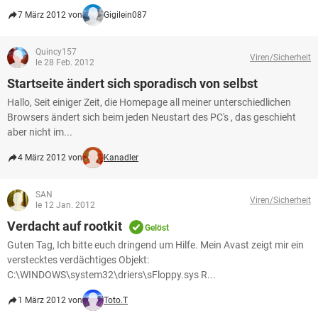
7 März 2012 von
Gigilein087
Quincy157
Viren/Sicherheit
le 28 Feb. 2012
Startseite ändert sich sporadisch von selbst
Hallo, Seit einiger Zeit, die Homepage all meiner unterschiedlichen
Browsers ändert sich beim jeden Neustart des PC's , das geschieht
aber nicht im...
4 März 2012 von
Kanadler
SAN
Viren/Sicherheit
le 12 Jan. 2012
Verdacht auf rootkit
Gelöst
Guten Tag, Ich bitte euch dringend um Hilfe. Mein Avast zeigt mir ein
verstecktes verdächtiges Objekt:
C:\WINDOWS\system32\driers\sFloppy.sys R...
1 März 2012 von
Toto.T