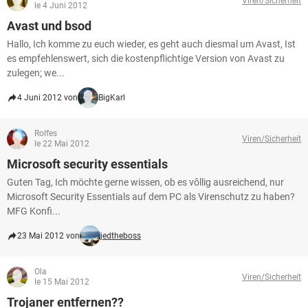
Viren/Sicherheit
FACEBOOK
HARDWARE
le 4 Juni 2012
Avast und bsod
Hallo, Ich komme zu euch wieder, es geht auch diesmal um Avast, Ist
es empfehlenswert, sich die kostenpflichtige Version von Avast zu
zulegen; we...
4 Juni 2012 von
BigKarl
Rolfes
Viren/Sicherheit
le 22 Mai 2012
Microsoft security essentials
Guten Tag, Ich möchte gerne wissen, ob es vôllig ausreichend, nur
Microsoft Security Essentials auf dem PC als Virenschutz zu haben?
MFG Konfi...
23 Mai 2012 von
jedtheboss
Ola
Viren/Sicherheit
le 15 Mai 2012
Trojaner entfernen??