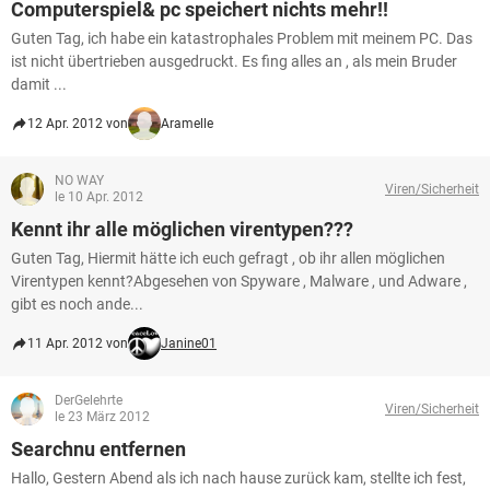
Computerspiel& pc speichert nichts mehr!!
Guten Tag, ich habe ein katastrophales Problem mit meinem PC. Das
ist nicht übertrieben ausgedruckt. Es fing alles an , als mein Bruder
damit ...
12 Apr. 2012 von
Aramelle
NO WAY
Viren/Sicherheit
le 10 Apr. 2012
Kennt ihr alle möglichen virentypen???
Guten Tag, Hiermit hätte ich euch gefragt , ob ihr allen möglichen
Virentypen kennt?Abgesehen von Spyware , Malware , und Adware ,
gibt es noch ande...
11 Apr. 2012 von
Janine01
DerGelehrte
Viren/Sicherheit
le 23 März 2012
Searchnu entfernen
Hallo, Gestern Abend als ich nach hause zurück kam, stellte ich fest,