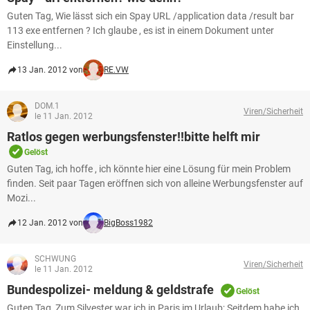
Guten Tag, Wie lässt sich ein Spay URL /application data /result bar
113 exe entfernen ? Ich glaube , es ist in einem Dokument unter
Einstellung...
13 Jan. 2012 von
RE.VW
DOM.1
Viren/Sicherheit
le 11 Jan. 2012
Ratlos gegen werbungsfenster!!bitte helft mir
Gelöst
Guten Tag, ich hoffe , ich könnte hier eine Lösung für mein Problem
finden. Seit paar Tagen eröffnen sich von alleine Werbungsfenster auf
Mozi...
12 Jan. 2012 von
BigBoss1982
SCHWUNG
Viren/Sicherheit
le 11 Jan. 2012
Bundespolizei- meldung & geldstrafe
Gelöst
Guten Tag, Zum Silvester war ich in Paris im Urlaub; Seitdem habe ich