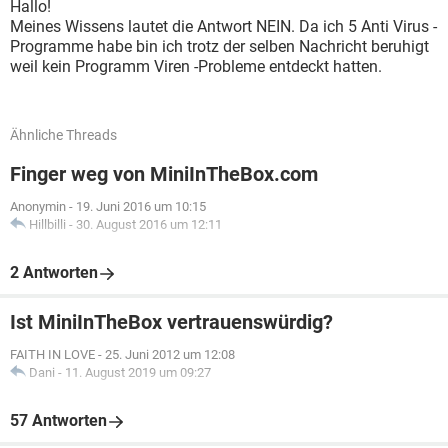
Hallo!
Meines Wissens lautet die Antwort NEIN. Da ich 5 Anti Virus -
Programme habe bin ich trotz der selben Nachricht beruhigt
weil kein Programm Viren -Probleme entdeckt hatten.
Ähnliche Threads
Finger weg von MiniInTheBox.com
Anonymin
-
19. Juni 2016 um 10:15
Hillbilli
-
30. August 2016 um 12:11
2 Antworten
Ist MiniInTheBox vertrauenswürdig?
FAITH IN LOVE
-
25. Juni 2012 um 12:08
Dani
-
11. August 2019 um 09:27
57 Antworten