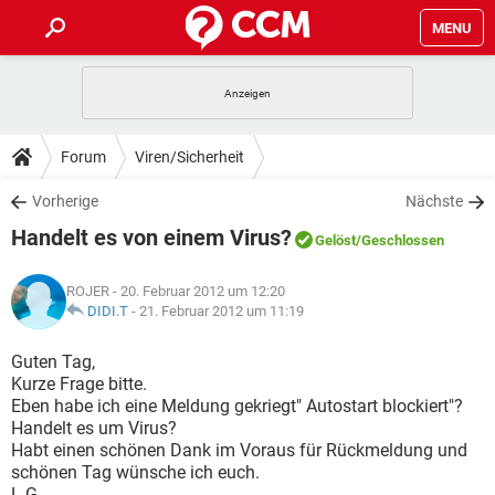
MENU
HOME
SPIELE
STREAMING
TIPPS & TRICKS
Forum
Viren/Sicherheit
ANDROID
IOS
SPIELE
STREAMING
DOWNLOADS
Vorherige
Nächste
WINDOWS 10
INSTAGRAM
ANDROID
IOS
Handelt es von einem Virus?
WHATSAPP
SPIELE
TIKTOK
STREAMING
Gelöst
/Geschlossen
FORUM
WINDOWS 10
INSTAGRAM
FACEBOOK
ANDROID
HARDWARE
IOS
ROJER
- 20. Februar 2012 um 12:20
WHATSAPP
SPIELE
TIKTOK
STREAMING
LEXIKON
DIDI.T
-
21. Februar 2012 um 11:19
WINDOWS 10
INSTAGRAM
FACEBOOK
ANDROID
HARDWARE
IOS
WHATSAPP
SPIELE
TIKTOK
STREAMING
Guten Tag,
WINDOWS 10
INSTAGRAM
Kurze Frage bitte.
FACEBOOK
ANDROID
HARDWARE
IOS
Eben habe ich eine Meldung gekriegt" Autostart blockiert"?
WHATSAPP
TIKTOK
Handelt es um Virus?
WINDOWS 10
INSTAGRAM
FACEBOOK
HARDWARE
Habt einen schönen Dank im Voraus für Rückmeldung und
WHATSAPP
TIKTOK
schönen Tag wünsche ich euch.
L.G