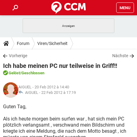
MENU
HOME
SPIELE
STREAMING
TIPPS & TRICKS
Forum
Viren/Sicherheit
ANDROID
IOS
SPIELE
STREAMING
DOWNLOADS
Vorherige
Nächste
WINDOWS 10
INSTAGRAM
ANDROID
IOS
Ich habe meinen PC nur teilweise in Griff!!
WHATSAPP
SPIELE
TIKTOK
STREAMING
FORUM
WINDOWS 10
INSTAGRAM
Gelöst
/Geschlossen
FACEBOOK
ANDROID
HARDWARE
IOS
WHATSAPP
SPIELE
TIKTOK
STREAMING
LEXIKON
WINDOWS 10
AIGUEL
- 20 Feb 2012 à 14:40
INSTAGRAM
FACEBOOK
ANDROID
HARDWARE
IOS
AIGUEL -
22 Feb 2012 à 17:19
WHATSAPP
SPIELE
TIKTOK
STREAMING
WINDOWS 10
INSTAGRAM
Guten Tag,
FACEBOOK
ANDROID
HARDWARE
IOS
WHATSAPP
TIKTOK
Als ich heute morgen beim surfen war , hat sich mein PC
WINDOWS 10
INSTAGRAM
FACEBOOK
HARDWARE
plötzlich verlangsamt , verschwand mein Bildschirm und
WHATSAPP
TIKTOK
kriegte ich eine Meldung, die nach dem Motto besagt , ich