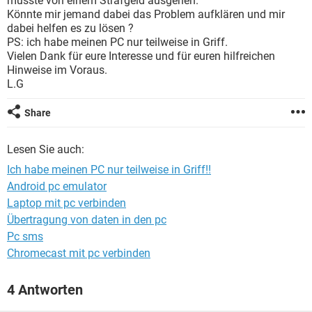
müsste von einem Strafgeld ausgehen.
FACEBOOK
HARDWARE
Könnte mir jemand dabei das Problem aufklären und mir
dabei helfen es zu lösen ?
PS: ich habe meinen PC nur teilweise in Griff.
Vielen Dank für eure Interesse und für euren hilfreichen
Hinweise im Voraus.
L.G
Share
Lesen Sie auch:
Ich habe meinen PC nur teilweise in Griff!!
Android pc emulator
Laptop mit pc verbinden
Übertragung von daten in den pc
Pc sms
Chromecast mit pc verbinden
4 Antworten