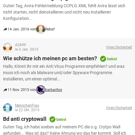
Guten Tag, Avira-Fehlermeldung CCPLG.XML fehlt Avira lässt sich
nicht starten, nicht deinstallieren und nicht neu installieren
Konfiguration...
14 Jan. 2016 von
Rebaf
A2699
Viren/Sicherheit
le 3 Jan. 2013
Wie schütze ich meinen pc am besten?
Gelöst
Hallo, Könnt ihr mir ein Anti Virus Programm empfehlen? und was
muss ich noch als Malware und/oder Spyware Programme
installieren, um einen optimal...
11 Nov. 2015 von
barbaritos
MenschenFrau
Viren/Sicherheit
le 22 Okt. 2015
Bd anti cryptowall
Gelöst
Guten Tag, ich habe soeben auf meinem PC die o.g. Crytpo Wall
gefunden... Was ist das? Keine Ahnung wo das her kommt. Soll ich