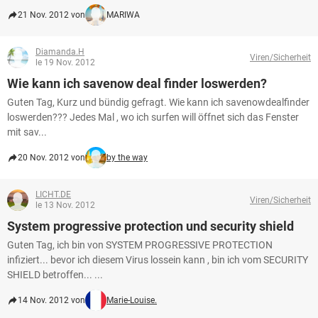
21 Nov. 2012 von
MARIWA
Diamanda.H
Viren/Sicherheit
le 19 Nov. 2012
Wie kann ich savenow deal finder loswerden?
Guten Tag, Kurz und bündig gefragt. Wie kann ich savenowdealfinder
loswerden??? Jedes Mal , wo ich surfen will öffnet sich das Fenster
mit sav...
20 Nov. 2012 von
by the way
LICHT.DE
Viren/Sicherheit
le 13 Nov. 2012
System progressive protection und security shield
Guten Tag, ich bin von SYSTEM PROGRESSIVE PROTECTION
infiziert... bevor ich diesem Virus lossein kann , bin ich vom SECURITY
SHIELD betroffen... ...
14 Nov. 2012 von
Marie-Louise.