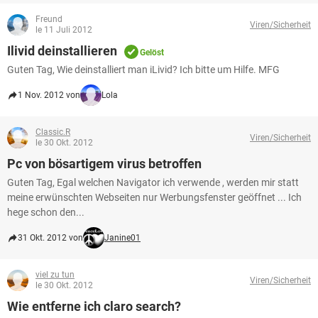
Freund
Viren/Sicherheit
le 11 Juli 2012
Ilivid deinstallieren
Gelöst
Guten Tag, Wie deinstalliert man iLivid? Ich bitte um Hilfe. MFG
1 Nov. 2012 von
Lola
Classic.R
Viren/Sicherheit
le 30 Okt. 2012
Pc von bösartigem virus betroffen
Guten Tag, Egal welchen Navigator ich verwende , werden mir statt
meine erwünschten Webseiten nur Werbungsfenster geöffnet ... Ich
hege schon den...
31 Okt. 2012 von
Janine01
viel zu tun
Viren/Sicherheit
le 30 Okt. 2012
Wie entferne ich claro search?