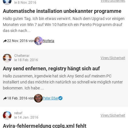
Viren/Sicherheit
le 8 Nov. 2016
Automatische installation unbekannter programme
Hallo guten Tag. Ich bin etwas verwirrt. Nach dem Upgrad vor einigen
Monaten von Win 7 auf Win 10 hatte ich ein Pareto Programm drauf
das sich nach...
22 Nov. 2016 von
Noferia
Chelterrar
Viren/Sicherheit
le 18 Feb. 2016
Any send enfernen, registry hängt sich auf
Hallo zusammen, irgendwie hat sich Any Send auf meinem PC
installiert und das möchte ich natürlich so schnell wie möglich runter
bekommen. Ich habe ...
18 Feb. 2016 von
Peter Eßer
rebaf
Viren/Sicherheit
le 14 Jan. 2016
Avira-fehlermeldung ccplg.xml fehlt