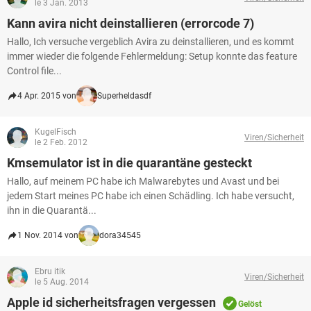
le 3 Jan. 2013
Kann avira nicht deinstallieren (errorcode 7)
Hallo, Ich versuche vergeblich Avira zu deinstallieren, und es kommt
immer wieder die folgende Fehlermeldung: Setup konnte das feature
Control file...
4 Apr. 2015 von
Superheldasdf
KugelFisch
Viren/Sicherheit
le 2 Feb. 2012
Kmsemulator ist in die quarantäne gesteckt
Hallo, auf meinem PC habe ich Malwarebytes und Avast und bei
jedem Start meines PC habe ich einen Schädling. Ich habe versucht,
ihn in die Quarantä...
1 Nov. 2014 von
dora34545
Ebru itik
Viren/Sicherheit
le 5 Aug. 2014
Apple id sicherheitsfragen vergessen
Gelöst