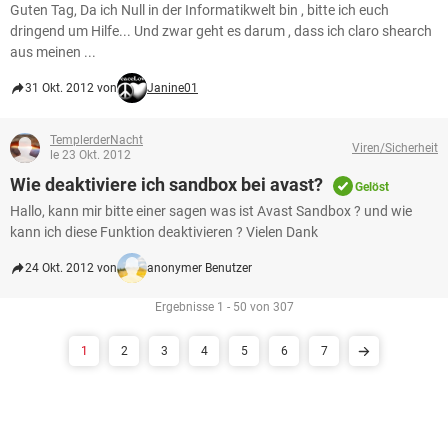
Guten Tag, Da ich Null in der Informatikwelt bin , bitte ich euch
dringend um Hilfe... Und zwar geht es darum , dass ich claro shearch
aus meinen ...
31 Okt. 2012 von
Janine01
TemplerderNacht
Viren/Sicherheit
le 23 Okt. 2012
Wie deaktiviere ich sandbox bei avast?
Gelöst
Hallo, kann mir bitte einer sagen was ist Avast Sandbox ? und wie
kann ich diese Funktion deaktivieren ? Vielen Dank
24 Okt. 2012 von
anonymer Benutzer
Ergebnisse 1 - 50 von 307
1
2
3
4
5
6
7