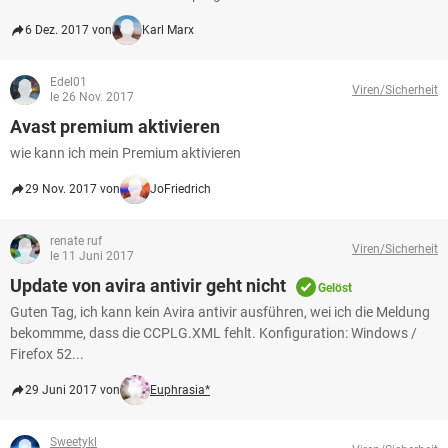
6 Dez. 2017 von
Karl Marx
Edel01
Viren/Sicherheit
le 26 Nov. 2017
Avast premium aktivieren
wie kann ich mein Premium aktivieren
29 Nov. 2017 von
JoFriedrich
renate ruf
Viren/Sicherheit
le 11 Juni 2017
Update von avira antivir geht nicht
Gelöst
Guten Tag, ich kann kein Avira antivir ausführen, wei ich die Meldung
bekommme, dass die CCPLG.XML fehlt. Konfiguration: Windows /
Firefox 52...
29 Juni 2017 von
Euphrasia*
Sweetykl