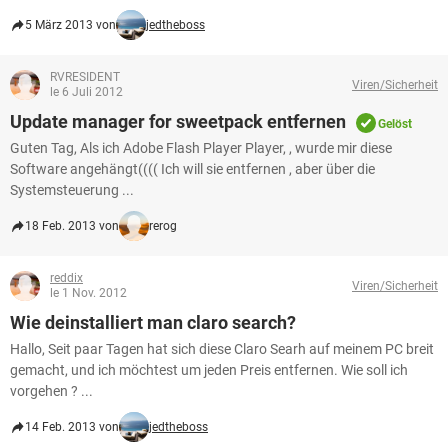
5 März 2013 von
jedtheboss
RVRESIDENT
Viren/Sicherheit
le 6 Juli 2012
Update manager for sweetpack entfernen
Gelöst
Guten Tag, Als ich Adobe Flash Player Player, , wurde mir diese
Software angehängt(((( Ich will sie entfernen , aber über die
Systemsteuerung ...
18 Feb. 2013 von
rerog
reddix
Viren/Sicherheit
le 1 Nov. 2012
Wie deinstalliert man claro search?
Hallo, Seit paar Tagen hat sich diese Claro Searh auf meinem PC breit
gemacht, und ich möchtest um jeden Preis entfernen. Wie soll ich
vorgehen ? ...
14 Feb. 2013 von
jedtheboss