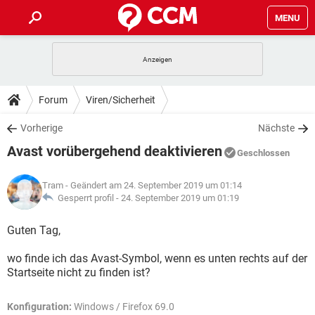
MENU
HOME
SPIELE
STREAMING
TIPPS & TRICKS
Forum
Viren/Sicherheit
ANDROID
IOS
SPIELE
STREAMING
DOWNLOADS
Vorherige
Nächste
WINDOWS 10
INSTAGRAM
ANDROID
IOS
Avast vorübergehend deaktivieren
WHATSAPP
SPIELE
TIKTOK
STREAMING
Geschlossen
FORUM
WINDOWS 10
INSTAGRAM
FACEBOOK
ANDROID
HARDWARE
IOS
Tram
- Geändert am 24. September 2019 um 01:14
WHATSAPP
SPIELE
TIKTOK
STREAMING
LEXIKON
Gesperrt profil -
24. September 2019 um 01:19
WINDOWS 10
INSTAGRAM
FACEBOOK
ANDROID
HARDWARE
IOS
WHATSAPP
SPIELE
TIKTOK
STREAMING
Guten Tag,
WINDOWS 10
INSTAGRAM
FACEBOOK
ANDROID
HARDWARE
IOS
wo finde ich das Avast-Symbol, wenn es unten rechts auf der
WHATSAPP
TIKTOK
Startseite nicht zu finden ist?
WINDOWS 10
INSTAGRAM
FACEBOOK
HARDWARE
WHATSAPP
TIKTOK
Konfiguration:
Windows / Firefox 69.0