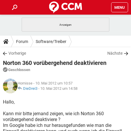
MENU
HOME
SPIELE
STREAMING
TIPPS & TRICKS
Forum
Software/Treiber
ANDROID
IOS
SPIELE
STREAMING
DOWNLOADS
Vorherige
Nächste
WINDOWS 10
INSTAGRAM
ANDROID
IOS
Norton 360 vorübergehend deaktivieren
WHATSAPP
SPIELE
TIKTOK
STREAMING
FORUM
WINDOWS 10
INSTAGRAM
Geschlossen
FACEBOOK
ANDROID
HARDWARE
IOS
WHATSAPP
SPIELE
TIKTOK
STREAMING
LEXIKON
WINDOWS 10
Hornisse
- 10. Mai 2012 um 10:57
INSTAGRAM
FACEBOOK
ANDROID
HARDWARE
IOS
DieDrei3
-
10. Mai 2012 um 14:58
WHATSAPP
SPIELE
TIKTOK
STREAMING
WINDOWS 10
INSTAGRAM
Hallo,
FACEBOOK
ANDROID
HARDWARE
IOS
WHATSAPP
TIKTOK
Kann mir bitte jemand zeigen, wie ich Norton 360
WINDOWS 10
INSTAGRAM
FACEBOOK
HARDWARE
vorübergehend deaktiviere ?
WHATSAPP
TIKTOK
Im Google habe ich nur herausgefunden wie man die