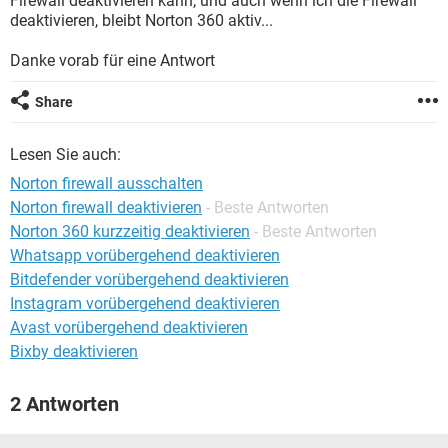
Firewall deaktivieren kann, und auch wenn ich die Firewall
FACEBOOK
HARDWARE
deaktivieren, bleibt Norton 360 aktiv...
Danke vorab für eine Antwort
Share
Lesen Sie auch:
Norton firewall ausschalten
Norton firewall deaktivieren
- Beste Antworten
Norton 360 kurzzeitig deaktivieren
- Beste Antworten
Whatsapp vorübergehend deaktivieren
Bitdefender vorübergehend deaktivieren
Instagram vorübergehend deaktivieren
Avast vorübergehend deaktivieren
Bixby deaktivieren
2 Antworten