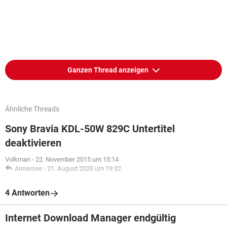
Ganzen Thread anzeigen
Ähnliche Threads
Sony Bravia KDL-50W 829C Untertitel
deaktivieren
Volkman
-
22. November 2015 um 15:14
Annerose
-
21. August 2020 um 19:32
4 Antworten
Internet Download Manager endgültig