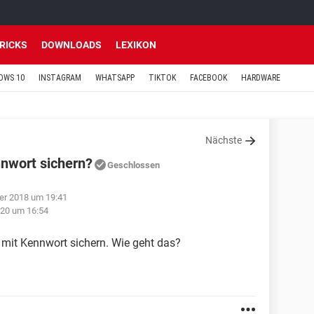
TRICKS
DOWNLOADS
LEXIKON
OWS 10
INSTAGRAM
WHATSAPP
TIKTOK
FACEBOOK
HARDWARE
Nächste
nwort sichern?
Geschlossen
er 2018 um 19:41
020 um 16:54
 mit Kennwort sichern. Wie geht das?