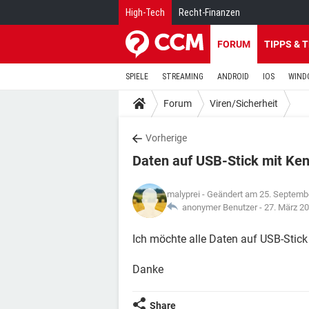
High-Tech
Recht-Finanzen
FORUM
TIPPS & 
SPIELE
STREAMING
ANDROID
IOS
WIND
Forum
Viren/Sicherheit
Vorherige
Daten auf USB-Stick mit Ken
malyprei
- Geändert am 25. Septemb
anonymer Benutzer -
27. März 2
Ich möchte alle Daten auf USB-Stick
Danke
Share