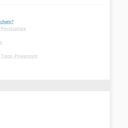
ichern?
 Privatsphäre
m
-
Tipps -Powerpoint