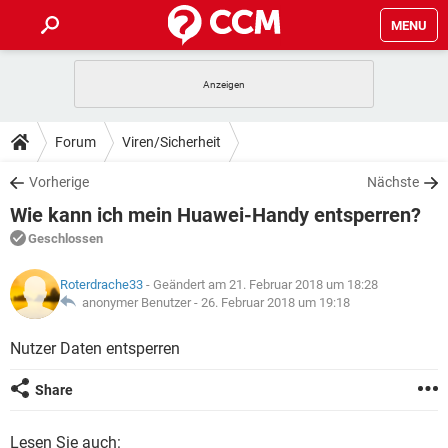
MENU
HOME
SPIELE
STREAMING
TIPPS & TRICKS
Forum
Viren/Sicherheit
ANDROID
IOS
SPIELE
STREAMING
DOWNLOADS
Vorherige
Nächste
WINDOWS 10
INSTAGRAM
ANDROID
IOS
Wie kann ich mein Huawei-Handy entsperren?
WHATSAPP
SPIELE
TIKTOK
STREAMING
FORUM
WINDOWS 10
INSTAGRAM
Geschlossen
FACEBOOK
ANDROID
HARDWARE
IOS
WHATSAPP
SPIELE
TIKTOK
STREAMING
LEXIKON
WINDOWS 10
Roterdrache33
- Geändert am 21. Februar 2018 um 18:28
INSTAGRAM
FACEBOOK
ANDROID
HARDWARE
IOS
anonymer Benutzer -
26. Februar 2018 um 19:18
WHATSAPP
SPIELE
TIKTOK
STREAMING
WINDOWS 10
INSTAGRAM
Nutzer Daten entsperren
FACEBOOK
ANDROID
HARDWARE
IOS
WHATSAPP
TIKTOK
WINDOWS 10
INSTAGRAM
Share
FACEBOOK
HARDWARE
WHATSAPP
TIKTOK
Lesen Sie auch: