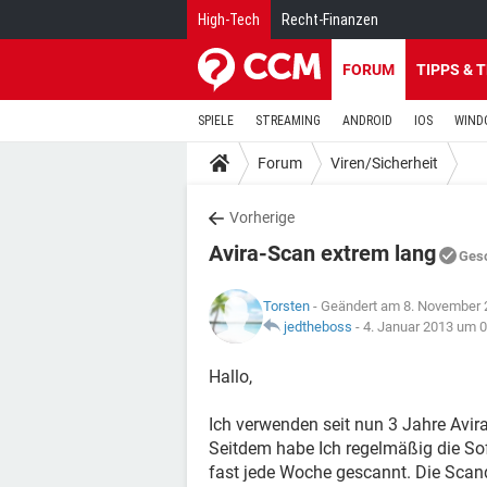
High-Tech
Recht-Finanzen
FORUM
TIPPS & 
SPIELE
STREAMING
ANDROID
IOS
WIND
Forum
Viren/Sicherheit
Vorherige
Avira-Scan extrem lang
Ges
Torsten
- Geändert am 8. November 
jedtheboss
-
4. Januar 2013 um 0
Hallo,
Ich verwenden seit nun 3 Jahre Avira 
Seitdem habe Ich regelmäßig die So
fast jede Woche gescannt. Die Scand