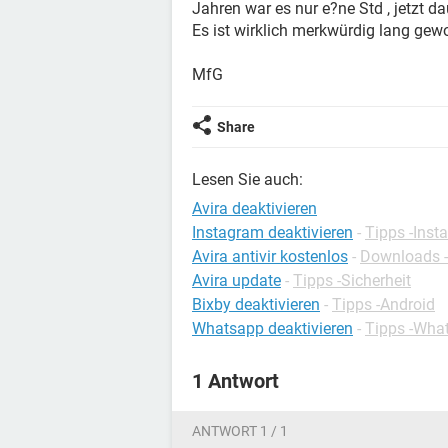
Jahren war es nur e?ne Std , jetzt da
Es ist wirklich merkwürdig lang gew
MfG
Share
Lesen Sie auch:
Avira deaktivieren
Instagram deaktivieren
-
Tipps -Inst
Avira antivir kostenlos
-
Downloads - 
Avira update
-
Tipps -Sicherheit
Bixby deaktivieren
-
Tipps -Android
Whatsapp deaktivieren
-
Tipps -Wha
1 Antwort
ANTWORT 1 / 1