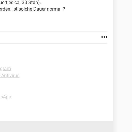
uert es ca. 30 Stdn).
orden, ist solche Dauer normal ?
agram
Antivirus
tsApp