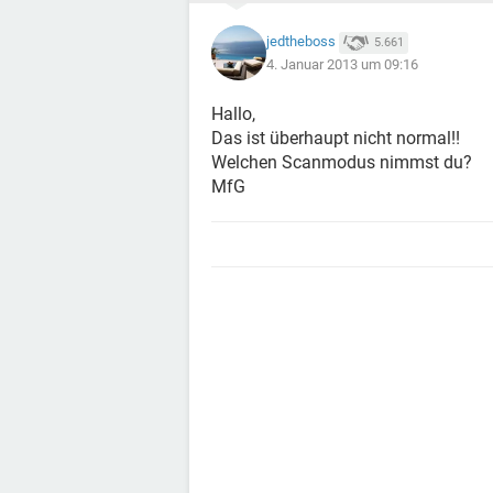
jedtheboss
5.661
4. Januar 2013 um 09:16
Hallo,
Das ist überhaupt nicht normal!!
Welchen Scanmodus nimmst du?
MfG