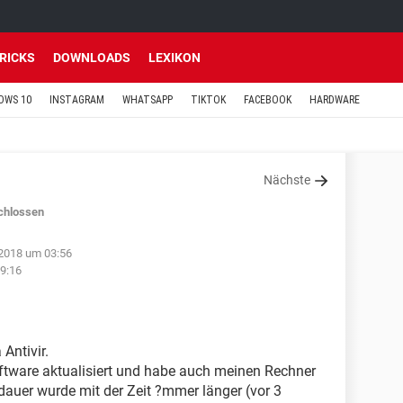
TRICKS
DOWNLOADS
LEXIKON
OWS 10
INSTAGRAM
WHATSAPP
TIKTOK
FACEBOOK
HARDWARE
Nächste
chlossen
2018 um 03:56
9:16
Antivir.
ftware aktualisiert und habe auch meinen Rechner
auer wurde mit der Zeit ?mmer länger (vor 3