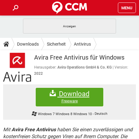
MENU
HOME
SPIELE
STREAMING
TIPPS & TRICKS
Downloads
Sicherheit
Antivirus
ANDROID
IOS
SPIELE
STREAMING
DOWNLOADS
Avira Free Antivirus für Windows
WINDOWS 10
INSTAGRAM
ANDROID
IOS
WHATSAPP
SPIELE
TIKTOK
STREAMING
Herausgeber:
Avira Operations GmbH & Co. KG
Version:
FORUM
WINDOWS 10
INSTAGRAM
2022
FACEBOOK
ANDROID
HARDWARE
IOS
WHATSAPP
SPIELE
TIKTOK
STREAMING
LEXIKON
WINDOWS 10
INSTAGRAM
Download
FACEBOOK
ANDROID
HARDWARE
IOS
WHATSAPP
SPIELE
TIKTOK
STREAMING
Freeware
WINDOWS 10
INSTAGRAM
FACEBOOK
ANDROID
HARDWARE
IOS
Windows 7 Windows 8 Windows 10
-
Deutsch
WHATSAPP
TIKTOK
WINDOWS 10
INSTAGRAM
FACEBOOK
HARDWARE
Mit
Avira Free Antivirus
haben Sie einen zuverlässigen und
WHATSAPP
TIKTOK
kostenfreien Schutz gegen Viren auf Ihrem Computer. Die