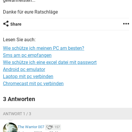
gewährleisten...
FACEBOOK
HARDWARE
Danke für eure Ratschläge
Share
Lesen Sie auch:
Wie schütze ich meinen PC am besten?
Sms am pc empfangen
Wie schütze ich eine excel datei mit passwort
Android pc emulator
Laptop mit pc verbinden
Chromecast mit pc verbinden
3 Antworten
ANTWORT 1 / 3
The Warrior 007
157