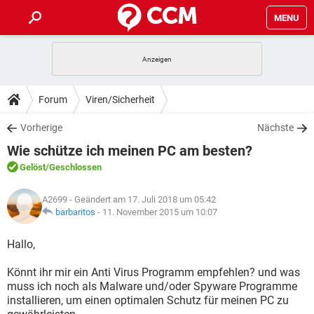
MENU
HOME
SPIELE
STREAMING
TIPPS & TRICKS
Forum
Viren/Sicherheit
ANDROID
IOS
SPIELE
STREAMING
DOWNLOADS
Vorherige
Nächste
WINDOWS 10
INSTAGRAM
ANDROID
IOS
Wie schütze ich meinen PC am besten?
WHATSAPP
SPIELE
TIKTOK
STREAMING
FORUM
WINDOWS 10
INSTAGRAM
Gelöst
/Geschlossen
FACEBOOK
ANDROID
HARDWARE
IOS
WHATSAPP
SPIELE
TIKTOK
STREAMING
LEXIKON
WINDOWS 10
A2699
- Geändert am 17. Juli 2018 um 05:42
INSTAGRAM
FACEBOOK
ANDROID
HARDWARE
IOS
barbaritos
-
11. November 2015 um 10:07
WHATSAPP
SPIELE
TIKTOK
STREAMING
WINDOWS 10
INSTAGRAM
Hallo,
FACEBOOK
ANDROID
HARDWARE
IOS
WHATSAPP
TIKTOK
Könnt ihr mir ein Anti Virus Programm empfehlen? und was
WINDOWS 10
INSTAGRAM
FACEBOOK
HARDWARE
muss ich noch als Malware und/oder Spyware Programme
WHATSAPP
TIKTOK
installieren, um einen optimalen Schutz für meinen PC zu