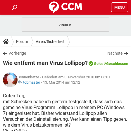
MENU
HOME
SPIELE
STREAMING
TIPPS & TRICKS
Forum
Viren/Sicherheit
ANDROID
IOS
SPIELE
STREAMING
DOWNLOADS
Vorherige
Nächste
WINDOWS 10
INSTAGRAM
ANDROID
IOS
Wie entfernt man Virus Lollipop?
WHATSAPP
SPIELE
TIKTOK
STREAMING
Gelöst
/Geschlossen
FORUM
WINDOWS 10
INSTAGRAM
FACEBOOK
ANDROID
HARDWARE
IOS
Sonnenkatze
- Geändert am 3. November 2018 um 06:01
WHATSAPP
SPIELE
TIKTOK
STREAMING
LEXIKON
tobmaster
-
13. Mai 2014 um 12:12
WINDOWS 10
INSTAGRAM
FACEBOOK
ANDROID
HARDWARE
IOS
WHATSAPP
SPIELE
TIKTOK
STREAMING
Guten Tag,
WINDOWS 10
INSTAGRAM
mit Schrecken habe ich gestern festgestellt, dass sich das
FACEBOOK
ANDROID
HARDWARE
IOS
gemeine Virus-Programm Lollipop in meinem PC (Windows
WHATSAPP
TIKTOK
7) eingenistet hat. Bisher widerstand Lollipop allen
WINDOWS 10
INSTAGRAM
FACEBOOK
HARDWARE
Versuchen der Deinstallisierung. Wer kann einen Tipp geben,
WHATSAPP
TIKTOK
wie dem Virus beizukommen ist?
Viele Grüße