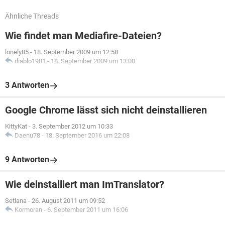
Ähnliche Threads
Wie findet man Mediafire-Dateien?
lonely85
-
18. September 2009 um 12:58
diablo1981
-
18. September 2009 um 13:00
3 Antworten
Google Chrome lässt sich nicht deinstallieren
KittyKat
-
3. September 2012 um 10:33
Daenu78
-
18. September 2016 um 22:08
9 Antworten
Wie deinstalliert man ImTranslator?
Setlana
-
26. August 2011 um 09:52
Kormoran
-
6. September 2011 um 16:06