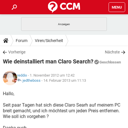
MENU
HOME
SPIELE
STREAMING
TIPPS & TRICKS
Forum
Viren/Sicherheit
ANDROID
IOS
SPIELE
STREAMING
DOWNLOADS
Vorherige
Nächste
WINDOWS 10
INSTAGRAM
ANDROID
IOS
Wie deinstalliert man Claro Search?
WHATSAPP
SPIELE
TIKTOK
STREAMING
Geschlossen
FORUM
WINDOWS 10
INSTAGRAM
FACEBOOK
ANDROID
HARDWARE
IOS
reddix
- 1. November 2012 um 12:42
WHATSAPP
SPIELE
TIKTOK
STREAMING
LEXIKON
jedtheboss
-
14. Februar 2013 um 11:13
WINDOWS 10
INSTAGRAM
FACEBOOK
ANDROID
HARDWARE
IOS
WHATSAPP
SPIELE
TIKTOK
STREAMING
Hallo,
WINDOWS 10
INSTAGRAM
FACEBOOK
ANDROID
HARDWARE
IOS
Seit paar Tagen hat sich diese Claro Searh auf meinem PC
WHATSAPP
TIKTOK
breit gemacht, und ich möchtest um jeden Preis entfernen.
WINDOWS 10
INSTAGRAM
FACEBOOK
HARDWARE
Wie soll ich vorgehen ?
WHATSAPP
TIKTOK
Danke euch