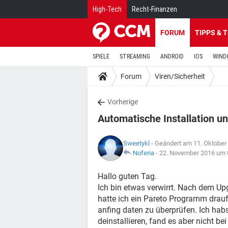
High-Tech
Recht-Finanzen
FORUM
TIPPS & 
SPIELE
STREAMING
ANDROID
IOS
WIND
Forum
Viren/Sicherheit
Vorherige
Automatische Installation 
Sweetykl
- Geändert am 11. Oktober
Noferia
-
22. November 2016 um 
Hallo guten Tag.
Ich bin etwas verwirrt. Nach dem U
hatte ich ein Pareto Programm drauf
anfing daten zu überprüfen. Ich hab
deinstallieren, fand es aber nicht b