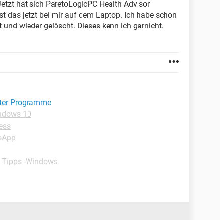
Jetzt hat sich ParetoLogicPC Health Advisor
ist das jetzt bei mir auf dem Laptop. Ich habe schon
 und wieder gelöscht. Dieses kenn ich garnicht.
nter Programme
indows 10
ess
sApp
-
Tipps -Windows