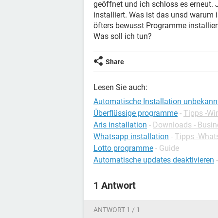
geöffnet und ich schloss es erneut. 
installiert. Was ist das unsd warum 
öfters bewusst Programme installiert
Was soll ich tun?
Share
Lesen Sie auch:
Automatische Installation unbekan
Überflüssige programme
-
Tipps -W
Aris installation
-
Downloads - Busin
Whatsapp installation
-
Tipps -What
Lotto programme
- Guide
Automatische updates deaktivieren
1 Antwort
ANTWORT 1 / 1