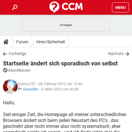
MENU
HOME
SPIELE
STREAMING
TIPPS & TRICKS
Forum
Viren/Sicherheit
ANDROID
IOS
SPIELE
STREAMING
DOWNLOADS
Vorherige
Nächste
WINDOWS 10
INSTAGRAM
ANDROID
IOS
Startseite ändert sich sporadisch von selbst
WHATSAPP
SPIELE
TIKTOK
STREAMING
FORUM
WINDOWS 10
INSTAGRAM
Geschlossen
FACEBOOK
ANDROID
HARDWARE
IOS
WHATSAPP
SPIELE
TIKTOK
STREAMING
LEXIKON
WINDOWS 10
Quincy157
- 28. Februar 2012 um 12:45
INSTAGRAM
FACEBOOK
ANDROID
HARDWARE
IOS
Kanadler
-
4. März 2012 um 20:08
WHATSAPP
SPIELE
TIKTOK
STREAMING
WINDOWS 10
INSTAGRAM
Hallo,
FACEBOOK
ANDROID
HARDWARE
IOS
WHATSAPP
TIKTOK
Seit einiger Zeit, die Homepage all meiner unterschiedlichen
WINDOWS 10
INSTAGRAM
FACEBOOK
HARDWARE
Browsers ändert sich beim jeden Neustart des PC's , das
WHATSAPP
TIKTOK
geschieht aber nicht immer also nicht systematisch, eher