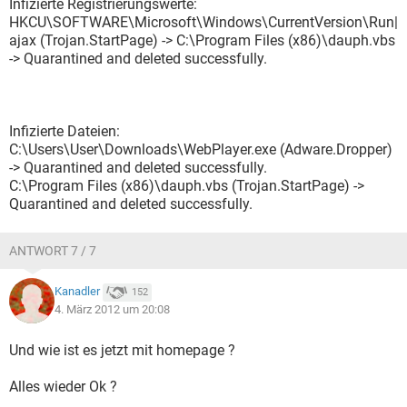
Infizierte Registrierungswerte:
HKCU\SOFTWARE\Microsoft\Windows\CurrentVersion\Run|
ajax (Trojan.StartPage) -> C:\Program Files (x86)\dauph.vbs
-> Quarantined and deleted successfully.
Infizierte Dateien:
C:\Users\User\Downloads\WebPlayer.exe (Adware.Dropper)
-> Quarantined and deleted successfully.
C:\Program Files (x86)\dauph.vbs (Trojan.StartPage) ->
Quarantined and deleted successfully.
ANTWORT 7 / 7
Kanadler
152
4. März 2012 um 20:08
Und wie ist es jetzt mit homepage ?
Alles wieder Ok ?