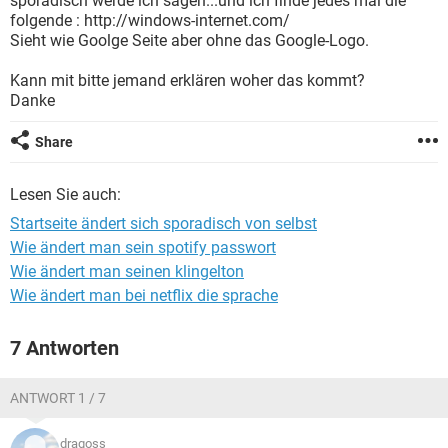
sporadisch werde ich sagen...und ich finde jedes mal die
FACEBOOK
HARDWARE
folgende : http://windows-internet.com/
Sieht wie Goolge Seite aber ohne das Google-Logo.
Kann mit bitte jemand erklären woher das kommt?
Danke
Share
Lesen Sie auch:
Startseite ändert sich sporadisch von selbst
Wie ändert man sein spotify passwort
Wie ändert man seinen klingelton
Wie ändert man bei netflix die sprache
7 Antworten
ANTWORT 1 / 7
dragoss