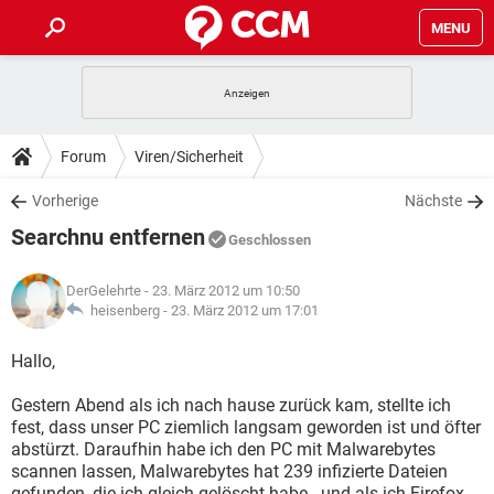
MENU
HOME
SPIELE
STREAMING
TIPPS & TRICKS
Forum
Viren/Sicherheit
ANDROID
IOS
SPIELE
STREAMING
DOWNLOADS
Vorherige
Nächste
WINDOWS 10
INSTAGRAM
ANDROID
IOS
Searchnu entfernen
WHATSAPP
SPIELE
TIKTOK
STREAMING
Geschlossen
FORUM
WINDOWS 10
INSTAGRAM
FACEBOOK
ANDROID
HARDWARE
IOS
DerGelehrte
- 23. März 2012 um 10:50
WHATSAPP
SPIELE
TIKTOK
STREAMING
LEXIKON
heisenberg -
23. März 2012 um 17:01
WINDOWS 10
INSTAGRAM
FACEBOOK
ANDROID
HARDWARE
IOS
WHATSAPP
SPIELE
TIKTOK
STREAMING
Hallo,
WINDOWS 10
INSTAGRAM
FACEBOOK
ANDROID
HARDWARE
IOS
Gestern Abend als ich nach hause zurück kam, stellte ich
WHATSAPP
TIKTOK
fest, dass unser PC ziemlich langsam geworden ist und öfter
WINDOWS 10
INSTAGRAM
FACEBOOK
HARDWARE
abstürzt. Daraufhin habe ich den PC mit Malwarebytes
WHATSAPP
TIKTOK
scannen lassen, Malwarebytes hat 239 infizierte Dateien
gefunden, die ich gleich gelöscht habe...und als ich Firefox