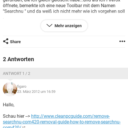
FACEBOOK
HARDWARE
öffnete, bemerkte ich eine neue Toolbar mit dem Namen
"Searchnu " und da weiß ich nicht mehr wie ich vorgehen soll
.
Mehr anzeigen
Weiß bitte einer von euch wie ich diesen Schädling endgültig
entfernen kann ?
Share
Vielen Dank für eure wertvolle Hilfe
2 Antworten
ANTWORT 1 / 2
figaro
23. März 2012 um 16:59
Hallo,
Schau hier -->
http://www.cleanpcguide.com/remove-
searchnu-com420-removal-guide-how-to-remove-searchnu-
com420/