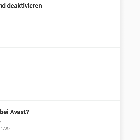
nd deaktivieren
 bei Avast?
7
 17:07