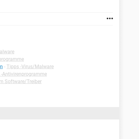
Malware
enprogramme
en
-
Tipps -Virus/Malware
 -Antivirenprogramme
m Software/Treiber