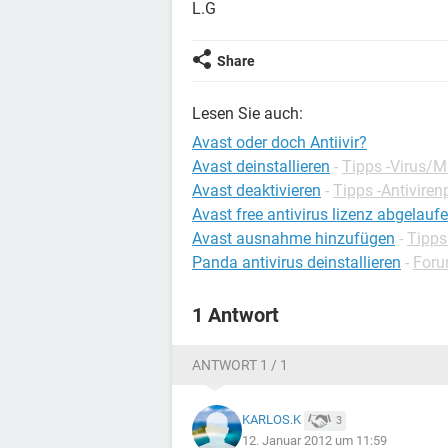
L.G
Share
Lesen Sie auch:
Avast oder doch Antiivir?
Avast deinstallieren
-
Tipps -Virus/
Avast deaktivieren
-
Tipps -Antivir
Avast free antivirus lizenz abgelauf
Avast ausnahme hinzufügen
-
Tipps
Panda antivirus deinstallieren
-
Foru
1 Antwort
ANTWORT 1 / 1
KARLOS.K
3
12. Januar 2012 um 11:59