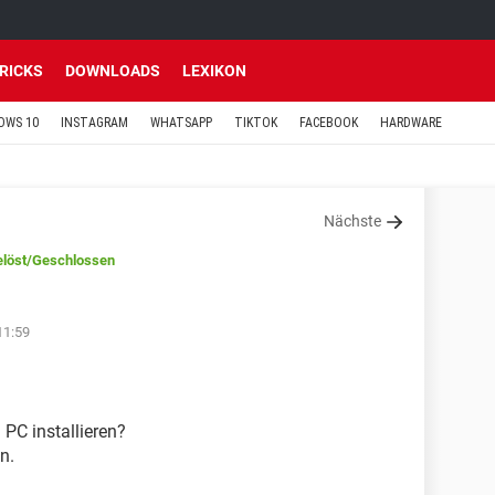
TRICKS
DOWNLOADS
LEXIKON
OWS 10
INSTAGRAM
WHATSAPP
TIKTOK
FACEBOOK
HARDWARE
Nächste
löst
/Geschlossen
11:59
 PC installieren?
n.