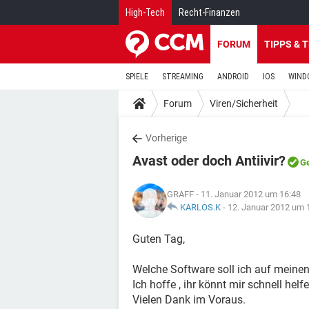
High-Tech
Recht-Finanzen
FORUM
TIPPS & 
SPIELE
STREAMING
ANDROID
IOS
WIND
Forum
Viren/Sicherheit
Vorherige
Avast oder doch Antiivir?
Ge
GRAFF
- 11. Januar 2012 um 16:48
KARLOS.K
-
12. Januar 2012 um 
Guten Tag,
Welche Software soll ich auf meinen
Ich hoffe , ihr könnt mir schnell helfe
Vielen Dank im Voraus.