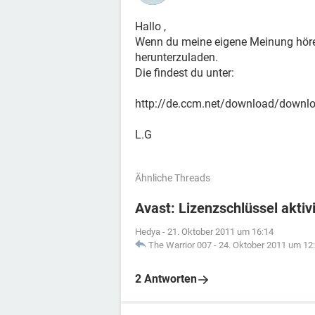
Hallo ,
Wenn du meine eigene Meinung hören w
herunterzuladen.
Die findest du unter:
http://de.ccm.net/download/downloa
L.G
Ähnliche Threads
Avast: Lizenzschlüssel aktiv
Hedya
-
21. Oktober 2011 um 16:14
The Warrior 007
-
24. Oktober 2011 um 12
2 Antworten