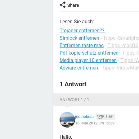
Share
Lesen Sie auch:
Trojaner entfernen??
Simlock entfernen
-
Tipps -Smartph
Entfernen taste mac
-
Tipps -macOS
Pdf kopierschutz entfernen
-
Tipps 
Media player 10 entfernen
-
Tipps -
Adware entfernen
-
Tipps -Virus/Ma
1 Antwort
ANTWORT 1 / 1
jedtheboss
5.661
16. Mai 2012 um 12:39
Hallo,