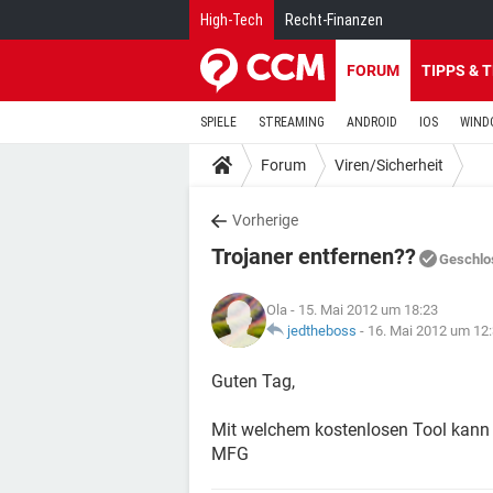
High-Tech
Recht-Finanzen
FORUM
TIPPS & 
SPIELE
STREAMING
ANDROID
IOS
WIND
Forum
Viren/Sicherheit
Vorherige
Trojaner entfernen??
Geschlo
Ola
- 15. Mai 2012 um 18:23
jedtheboss
-
16. Mai 2012 um 12
Guten Tag,
Mit welchem kostenlosen Tool kann 
MFG