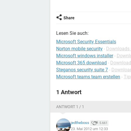
Share
Lesen Sie auch:
Microsoft Security Essentials
Norton mobile security
-
Downloads -
Microsoft windows installer
-
Downlo
Microsoft 365 download
-
Downloads
Steganos security suite 7
-
Downloads
Microsoft teams team erstellen
-
Tip
1 Antwort
ANTWORT 1 / 1
jedtheboss
5.661
23. Mai 2012 um 12:33