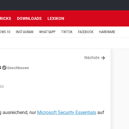
TRICKS
DOWNLOADS
LEXIKON
OWS 10
INSTAGRAM
WHATSAPP
TIKTOK
FACEBOOK
HARDWARE
Nächste
s
Geschlossen
:33
ig ausreichend, nur
Microsoft Security Essentials
auf