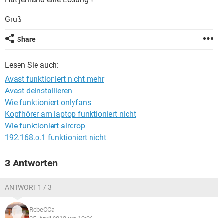
FACEBOOK
HARDWARE
Gruß
Share
Lesen Sie auch:
Avast funktioniert nicht mehr
Avast deinstallieren
Wie funktioniert onlyfans
Kopfhörer am laptop funktioniert nicht
Wie funktioniert airdrop
192.168.o.1 funktioniert nicht
3 Antworten
ANTWORT 1 / 3
RebeCCa