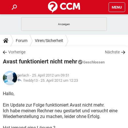
MENU
HOME
SPIELE
STREAMING
TIPPS & TRICKS
Forum
Viren/Sicherheit
ANDROID
IOS
SPIELE
STREAMING
DOWNLOADS
Vorherige
Nächste
WINDOWS 10
INSTAGRAM
ANDROID
IOS
Avast funktioniert nicht mehr
WHATSAPP
SPIELE
TIKTOK
STREAMING
Geschlossen
FORUM
WINDOWS 10
INSTAGRAM
FACEBOOK
ANDROID
HARDWARE
IOS
gerlach
- 25. April 2012 um 09:51
WHATSAPP
SPIELE
TIKTOK
STREAMING
LEXIKON
freddy13 -
25. April 2012 um 12:23
WINDOWS 10
INSTAGRAM
FACEBOOK
ANDROID
HARDWARE
IOS
WHATSAPP
SPIELE
TIKTOK
STREAMING
Hallo,
WINDOWS 10
INSTAGRAM
FACEBOOK
ANDROID
HARDWARE
IOS
Ein Update zur Folge funktioniert Avast nicht mehr.
WHATSAPP
TIKTOK
Ich habe meinen Rechner neu gestartet und versucht eine
WINDOWS 10
INSTAGRAM
FACEBOOK
HARDWARE
Wiederherstellung zu machen, leider ohne Erfolg.
WHATSAPP
TIKTOK
Hat jemand eine Lösung ?