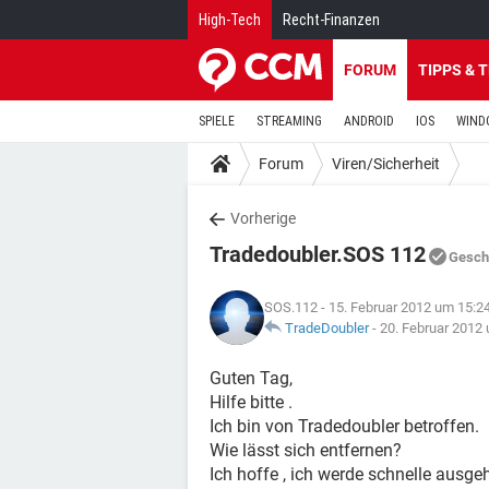
High-Tech
Recht-Finanzen
FORUM
TIPPS & 
SPIELE
STREAMING
ANDROID
IOS
WIND
Forum
Viren/Sicherheit
Vorherige
Tradedoubler.SOS 112
Gesch
SOS.112
- 15. Februar 2012 um 15:2
TradeDoubler
-
20. Februar 2012
Guten Tag,
Hilfe bitte .
Ich bin von Tradedoubler betroffen.
Wie lässt sich entfernen?
Ich hoffe , ich werde schnelle ausgeh