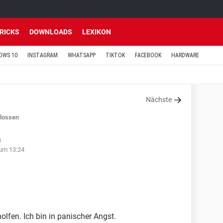
TRICKS
DOWNLOADS
LEXIKON
OWS 10
INSTAGRAM
WHATSAPP
TIKTOK
FACEBOOK
HARDWARE
Nächste
lossen
4
 um 13:24
olfen. Ich bin in panischer Angst.