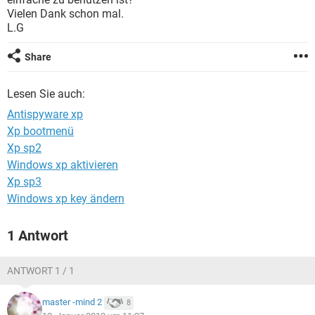
FACEBOOK
HARDWARE
Vielen Dank schon mal.
L.G
Share
Lesen Sie auch:
Antispyware xp
Xp bootmenü
Xp sp2
Windows xp aktivieren
Xp sp3
Windows xp key ändern
1 Antwort
ANTWORT 1 / 1
master -mind 2
8