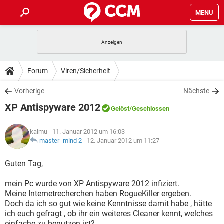
MENU
HOME
SPIELE
STREAMING
TIPPS & TRICKS
Forum
Viren/Sicherheit
ANDROID
IOS
SPIELE
STREAMING
DOWNLOADS
Vorherige
Nächste
WINDOWS 10
INSTAGRAM
ANDROID
IOS
XP Antispyware 2012
WHATSAPP
SPIELE
TIKTOK
STREAMING
Gelöst
/Geschlossen
FORUM
WINDOWS 10
INSTAGRAM
FACEBOOK
ANDROID
HARDWARE
IOS
kalmu
- 11. Januar 2012 um 16:03
WHATSAPP
SPIELE
TIKTOK
STREAMING
LEXIKON
master -mind 2
-
12. Januar 2012 um 11:27
WINDOWS 10
INSTAGRAM
FACEBOOK
ANDROID
HARDWARE
IOS
WHATSAPP
SPIELE
TIKTOK
STREAMING
Guten Tag,
WINDOWS 10
INSTAGRAM
FACEBOOK
ANDROID
HARDWARE
IOS
mein Pc wurde von XP Antispyware 2012 infiziert.
WHATSAPP
TIKTOK
Meine Internetrecherchen haben RogueKiller ergeben.
WINDOWS 10
INSTAGRAM
FACEBOOK
HARDWARE
Doch da ich so gut wie keine Kenntnisse damit habe , hätte
WHATSAPP
TIKTOK
ich euch gefragt , ob ihr ein weiteres Cleaner kennt, welches
einfache zu benutzen ist?