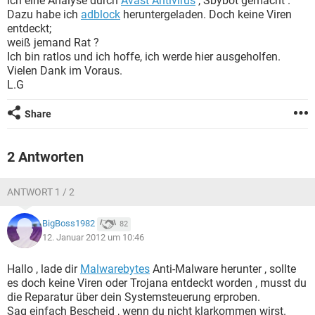
ich eine Analyse durch
Avast Antivirus
, Sbybot gemacht .
FACEBOOK
HARDWARE
Dazu habe ich
adblock
heruntergeladen. Doch keine Viren
entdeckt;
weiß jemand Rat ?
Ich bin ratlos und ich hoffe, ich werde hier ausgeholfen.
Vielen Dank im Voraus.
L.G
Share
2 Antworten
ANTWORT 1 / 2
BigBoss1982
82
12. Januar 2012 um 10:46
Hallo , lade dir
Malwarebytes
Anti-Malware herunter , sollte
es doch keine Viren oder Trojana entdeckt worden , musst du
die Reparatur über dein Systemsteuerung erproben.
Sag einfach Bescheid , wenn du nicht klarkommen wirst.