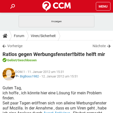
MENU
HOME
SPIELE
STREAMING
TIPPS & TRICKS
Forum
Viren/Sicherheit
ANDROID
IOS
SPIELE
STREAMING
DOWNLOADS
Vorherige
Nächste
WINDOWS 10
INSTAGRAM
ANDROID
IOS
Ratlos gegen Werbungsfenster!!bitte helft mir
WHATSAPP
SPIELE
TIKTOK
STREAMING
FORUM
WINDOWS 10
INSTAGRAM
Gelöst
/Geschlossen
FACEBOOK
ANDROID
HARDWARE
IOS
WHATSAPP
SPIELE
TIKTOK
STREAMING
LEXIKON
WINDOWS 10
DOM.1
- 11. Januar 2012 um 15:31
INSTAGRAM
FACEBOOK
ANDROID
HARDWARE
IOS
BigBoss1982
-
12. Januar 2012 um 15:51
WHATSAPP
SPIELE
TIKTOK
STREAMING
WINDOWS 10
INSTAGRAM
Guten Tag,
FACEBOOK
ANDROID
HARDWARE
IOS
ich hoffe , ich könnte hier eine Lösung für mein Problem
WHATSAPP
TIKTOK
finden.
WINDOWS 10
INSTAGRAM
FACEBOOK
HARDWARE
Seit paar Tagen eröffnen sich von alleine Werbungsfenster
WHATSAPP
TIKTOK
auf Mozilla. In der Annahme , dass es um Viren geht , habe