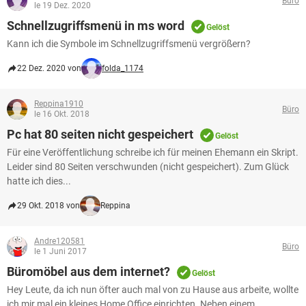
Büro
FACEBOOK
HARDWARE
le 19 Dez. 2020
Schnellzugriffsmenü in ms word
Gelöst
Kann ich die Symbole im Schnellzugriffsmenü vergrößern?
22 Dez. 2020 von
folda_1174
Reppina1910
Büro
le 16 Okt. 2018
Pc hat 80 seiten nicht gespeichert
Gelöst
Für eine Veröffentlichung schreibe ich für meinen Ehemann ein Skript.
Leider sind 80 Seiten verschwunden (nicht gespeichert). Zum Glück
hatte ich dies...
29 Okt. 2018 von
Reppina
Andre120581
Büro
le 1 Juni 2017
Büromöbel aus dem internet?
Gelöst
Hey Leute, da ich nun öfter auch mal von zu Hause aus arbeite, wollte
ich mir mal ein kleines Home Office einrichten. Neben einem