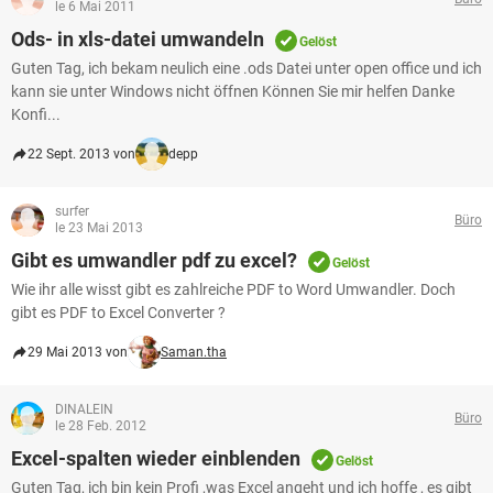
le 6 Mai 2011
Ods- in xls-datei umwandeln
Gelöst
Guten Tag, ich bekam neulich eine .ods Datei unter open office und ich
kann sie unter Windows nicht öffnen Können Sie mir helfen Danke
Konfi...
22 Sept. 2013 von
depp
surfer
Büro
le 23 Mai 2013
Gibt es umwandler pdf zu excel?
Gelöst
Wie ihr alle wisst gibt es zahlreiche PDF to Word Umwandler. Doch
gibt es PDF to Excel Converter ?
29 Mai 2013 von
Saman.tha
DINALEIN
Büro
le 28 Feb. 2012
Excel-spalten wieder einblenden
Gelöst
Guten Tag, ich bin kein Profi ,was Excel angeht und ich hoffe , es gibt