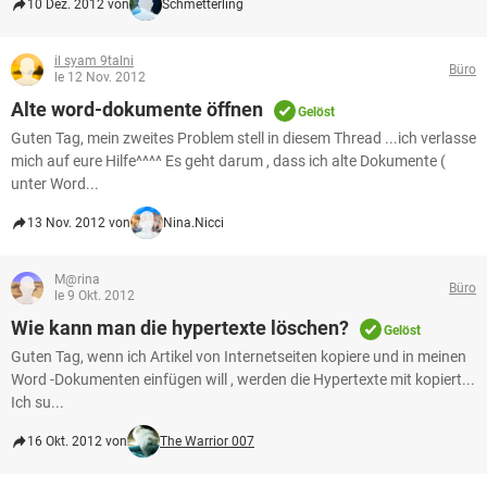
10 Dez. 2012 von
Schmetterling
il syam 9talni
Büro
le 12 Nov. 2012
Alte word-dokumente öffnen
Gelöst
Guten Tag, mein zweites Problem stell in diesem Thread ...ich verlasse
mich auf eure Hilfe^^^^ Es geht darum , dass ich alte Dokumente (
unter Word...
13 Nov. 2012 von
Nina.Nicci
M@rina
Büro
le 9 Okt. 2012
Wie kann man die hypertexte löschen?
Gelöst
Guten Tag, wenn ich Artikel von Internetseiten kopiere und in meinen
Word -Dokumenten einfügen will , werden die Hypertexte mit kopiert...
Ich su...
16 Okt. 2012 von
The Warrior 007