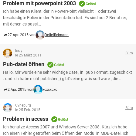
Problem mit powerpoint 2003
Gelöst
Ich habe einen Klient, der in PowerPoint vielleicht 1 oder zwei
beschädigte Folien in der Präsentation hat. Es sind nur 2 Benutzer,
mit denen es passi...
27 Apr. 2015 von
DetlefReimann
lesly
Büro
le 25 März 2011
Pub-datei öffnen
Gelöst
Hallo, Mir wurde eine sehr wichtige Datei, in .pub Format, zugeschickt
. und ich habe nicht publisher ;) gibt's eine gratis software , die ...
2 Apr. 2015 von
xcxcxcxc
Cyneburg
Büro
le 25 Feb. 2015
Problem in access
Gelöst
Ich benutze Access 2007 und Windows Server 2008. Kürzlich habe
Ich einen Fehler getroffen beim Öffnen den Modul in MDB-Datei. Ich