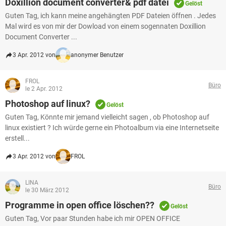
Doxillion document converter& pdf datei
Gelöst
Guten Tag, ich kann meine angehängten PDF Dateien öffnen . Jedes
Mal wird es von mir der Dowload von einem sogennaten Doxillion
Document Converter ...
3 Apr. 2012 von
anonymer Benutzer
FROL
Büro
le 2 Apr. 2012
Photoshop auf linux?
Gelöst
Guten Tag, Könnte mir jemand vielleicht sagen , ob Photoshop auf
linux existiert ? Ich würde gerne ein Photoalbum via eine Internetseite
erstell...
3 Apr. 2012 von
FROL
LINA
Büro
le 30 März 2012
Programme in open office löschen??
Gelöst
Guten Tag, Vor paar Stunden habe ich mir OPEN OFFICE