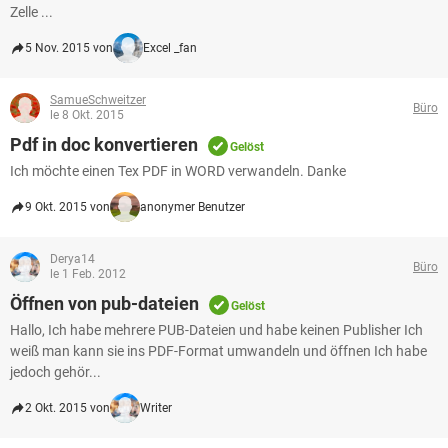
Zelle ...
5 Nov. 2015 von
Excel _fan
SamueSchweitzer
Büro
le 8 Okt. 2015
Pdf in doc konvertieren
Gelöst
Ich möchte einen Tex PDF in WORD verwandeln. Danke
9 Okt. 2015 von
anonymer Benutzer
Derya14
Büro
le 1 Feb. 2012
Öffnen von pub-dateien
Gelöst
Hallo, Ich habe mehrere PUB-Dateien und habe keinen Publisher Ich
weiß man kann sie ins PDF-Format umwandeln und öffnen Ich habe
jedoch gehör...
2 Okt. 2015 von
Writer