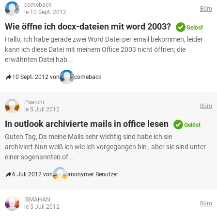
comeback
Büro
le 10 Sept. 2012
Wie öffne ich docx-dateien mit word 2003?
Gelöst
Hallo, Ich habe gerade zwei Word Datei per email bekommen, leider
kann ich diese Datei mit meinem Office 2003 nicht öffnen; die
erwähnten Datei hab...
10 Sept. 2012 von
comeback
Psarchi
Büro
le 5 Juli 2012
In outlook archivierte mails in office lesen
Gelöst
Guten Tag, Da meine Mails sehr wichtig sind habe ich sie
archiviert.Nun weiß ich wie ich vorgegangen bin , aber sie sind unter
einer sogenannten of...
6 Juli 2012 von
anonymer Benutzer
ISMAHAN
Büro
le 5 Juli 2012