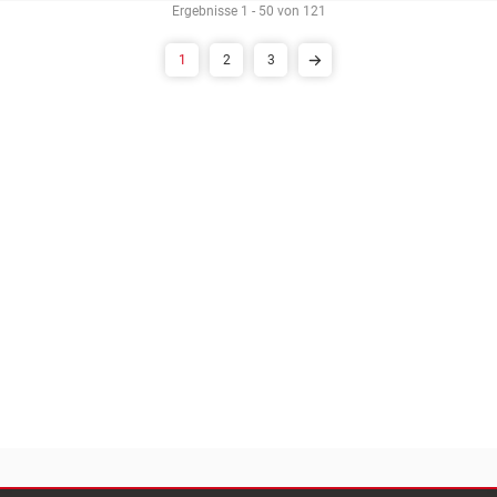
Ergebnisse 1 - 50 von 121
1
2
3