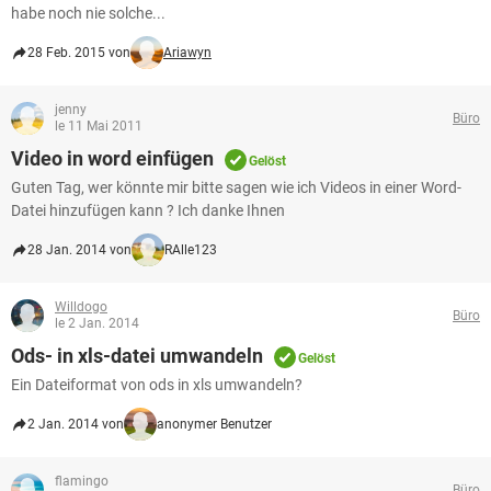
habe noch nie solche...
28 Feb. 2015 von
Ariawyn
jenny
Büro
le 11 Mai 2011
Video in word einfügen
Gelöst
Guten Tag, wer könnte mir bitte sagen wie ich Videos in einer Word-
Datei hinzufügen kann ? Ich danke Ihnen
28 Jan. 2014 von
RAlle123
Willdogo
Büro
le 2 Jan. 2014
Ods- in xls-datei umwandeln
Gelöst
Ein Dateiformat von ods in xls umwandeln?
2 Jan. 2014 von
anonymer Benutzer
flamingo
Büro