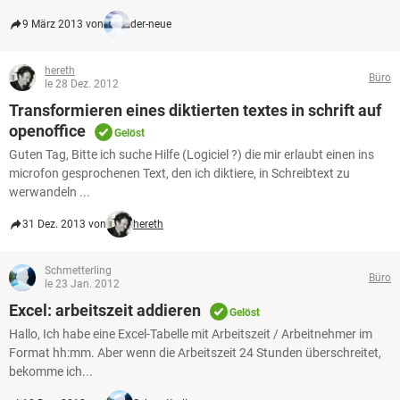
9 März 2013 von
der-neue
hereth
Büro
le 28 Dez. 2012
Transformieren eines diktierten textes in schrift auf
openoffice
Gelöst
Guten Tag, Bitte ich suche Hilfe (Logiciel ?) die mir erlaubt einen ins
microfon gesprochenen Text, den ich diktiere, in Schreibtext zu
werwandeln ...
31 Dez. 2013 von
hereth
Schmetterling
Büro
le 23 Jan. 2012
Excel: arbeitszeit addieren
Gelöst
Hallo, Ich habe eine Excel-Tabelle mit Arbeitszeit / Arbeitnehmer im
Format hh:mm. Aber wenn die Arbeitszeit 24 Stunden überschreitet,
bekomme ich...