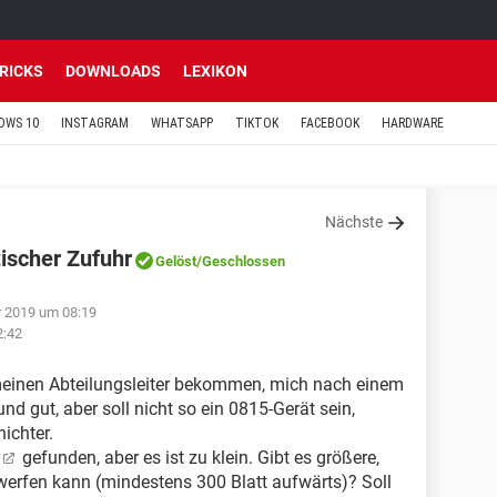
TRICKS
DOWNLOADS
LEXIKON
OWS 10
INSTAGRAM
WHATSAPP
TIKTOK
FACEBOOK
HARDWARE
Nächste
ischer Zufuhr
Gelöst
/Geschlossen
r 2019 um 08:19
2:42
meinen Abteilungsleiter bekommen, mich nach einem
 gut, aber soll nicht so ein 0815-Gerät sein,
ichter.
gefunden, aber es ist zu klein. Gibt es größere,
erfen kann (mindestens 300 Blatt aufwärts)? Soll