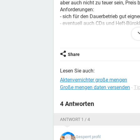
aber auch nicht zu teuer sein, Preis 
Anforderungen:
- sich für den Dauerbetrieb gut eigne
- eventuell auch CDs und Heft-Büro
- nicht all zu laut sein, eher leise um
- über einen größeren Auffangbehält
- auch schnell arbeiten.
Danke
Share
Lesen Sie auch:
Aktenvernichter große mengen
Große mengen daten versenden
-
Ti
4 Antworten
ANTWORT 1 / 4
Gesperrt profil