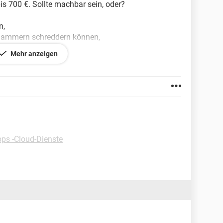
bis 700 €. Sollte machbar sein, oder?
n,
klammern schreddern können,
 den Bürobetrieb nicht all zu sehr zu stören,
Mehr anzeigen
er verfügen,
pps -Cloud-Dienste