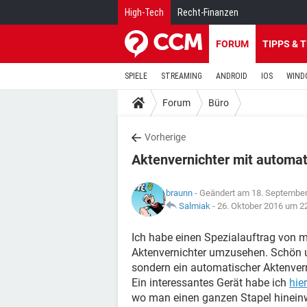
High-Tech
Recht-Finanzen
FORUM
TIPPS & 
SPIELE
STREAMING
ANDROID
IOS
WIND
Forum
Büro
Vorherige
Aktenvernichter mit automat
braunn
- Geändert am 18. Septembe
Salmiak
-
26. Oktober 2016 um 2
Ich habe einen Spezialauftrag von 
Aktenvernichter umzusehen. Schön und
sondern ein automatischer Aktenvern
Ein interessantes Gerät habe ich
hier
wo man einen ganzen Stapel hineinw