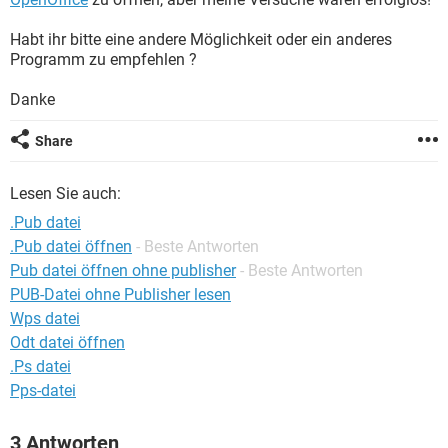
FACEBOOK
HARDWARE
Habt ihr bitte eine andere Möglichkeit oder ein anderes
Programm zu empfehlen ?
Danke
Share
Lesen Sie auch:
.Pub datei
.Pub datei öffnen
- Beste Antworten
Pub datei öffnen ohne publisher
- Beste Antworten
PUB-Datei ohne Publisher lesen
Wps datei
Odt datei öffnen
.Ps datei
Pps-datei
3 Antworten