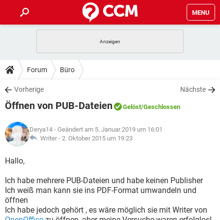
MENU
HOME
SPIELE
STREAMING
TIPPS & TRICKS
Forum
Büro
ANDROID
IOS
SPIELE
STREAMING
DOWNLOADS
Vorherige
Nächste
WINDOWS 10
INSTAGRAM
ANDROID
IOS
Öffnen von PUB-Dateien
WHATSAPP
SPIELE
TIKTOK
STREAMING
Gelöst
/Geschlossen
FORUM
WINDOWS 10
INSTAGRAM
FACEBOOK
ANDROID
HARDWARE
IOS
Derya14
- Geändert am 5. Januar 2019 um 16:01
WHATSAPP
SPIELE
TIKTOK
STREAMING
LEXIKON
Writer -
2. Oktober 2015 um 19:23
WINDOWS 10
INSTAGRAM
FACEBOOK
ANDROID
HARDWARE
IOS
WHATSAPP
SPIELE
TIKTOK
STREAMING
Hallo,
WINDOWS 10
INSTAGRAM
FACEBOOK
ANDROID
HARDWARE
IOS
Ich habe mehrere PUB-Dateien und habe keinen Publisher
WHATSAPP
TIKTOK
Ich weiß man kann sie ins PDF-Format umwandeln und
WINDOWS 10
INSTAGRAM
FACEBOOK
HARDWARE
öffnen
WHATSAPP
TIKTOK
Ich habe jedoch gehört , es wäre möglich sie mit Writer von
OpenOffice
zu öffnen, aber meine Versuche waren erfolglos!