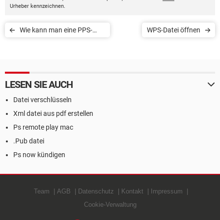
Urheber kennzeichnen.
Wie kann man eine PPS-
WPS-Datei öffnen
oder PPT-Datei erstellen?
LESEN SIE AUCH
Datei verschlüsseln
Xml datei aus pdf erstellen
Ps remote play mac
.Pub datei
Ps now kündigen
Team
AGB
Datenschutz
Kontakt
Impressum
Cookie-Verwaltung