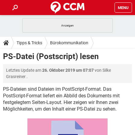
MENU
HOME
SPIELE
STREAMING
TIPPS & TRICKS
Tipps & Tricks
Bürokommunikation
ANDROID
IOS
SPIELE
STREAMING
DOWNLOADS
PS-Datei (Postscript) lesen
WINDOWS 10
INSTAGRAM
ANDROID
IOS
WHATSAPP
SPIELE
TIKTOK
STREAMING
FORUM
Letztes Update am
26. Oktober 2019 um 07:07
von
Silke
WINDOWS 10
INSTAGRAM
FACEBOOK
ANDROID
HARDWARE
IOS
Grasreiner
.
WHATSAPP
SPIELE
TIKTOK
STREAMING
LEXIKON
WINDOWS 10
INSTAGRAM
PS-Dateien sind Dateien im PostScript-Format. Das
FACEBOOK
ANDROID
HARDWARE
IOS
PostScript-Format liefert ein Abbild des Dokuments mit
WHATSAPP
SPIELE
TIKTOK
STREAMING
WINDOWS 10
INSTAGRAM
festgelegtem Seiten-Layout. Hier zeigen wir Ihnen zwei
FACEBOOK
ANDROID
HARDWARE
IOS
Möglichkeiten, um den Inhalt einer PS-Datei zu sehen.
WHATSAPP
TIKTOK
WINDOWS 10
INSTAGRAM
FACEBOOK
HARDWARE
WHATSAPP
TIKTOK