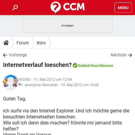
MENU
HOME
SPIELE
STREAMING
TIPPS & TRICKS
Forum
Büro
ANDROID
IOS
SPIELE
STREAMING
DOWNLOADS
Vorherige
Nächste
WINDOWS 10
INSTAGRAM
ANDROID
IOS
Internetverlauf loeschen?
WHATSAPP
SPIELE
TIKTOK
STREAMING
Gelöst
/Geschlossen
FORUM
WINDOWS 10
INSTAGRAM
FACEBOOK
ANDROID
HARDWARE
IOS
WIDED
- 11. Mai 2012 um 12:44
WHATSAPP
SPIELE
TIKTOK
STREAMING
LEXIKON
anonymer Benutzer -
14. Mai 2012 um 16:42
WINDOWS 10
INSTAGRAM
FACEBOOK
ANDROID
HARDWARE
IOS
WHATSAPP
SPIELE
TIKTOK
STREAMING
Guten Tag,
WINDOWS 10
INSTAGRAM
FACEBOOK
ANDROID
HARDWARE
IOS
ich surfe via den Internet Explorer. Und ich möchte gerne die
WHATSAPP
TIKTOK
besuchten Internetseiten loeschen.
WINDOWS 10
INSTAGRAM
FACEBOOK
HARDWARE
Wie soll ich denn dies machen? Könnte mir jemand bitte
WHATSAPP
TIKTOK
helfen?
Vielen Dank im Voraus.