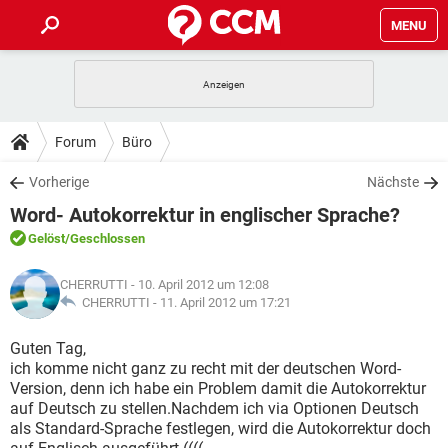
MENU
HOME
SPIELE
STREAMING
TIPPS & TRICKS
Forum
Büro
ANDROID
IOS
SPIELE
STREAMING
DOWNLOADS
Vorherige
Nächste
WINDOWS 10
INSTAGRAM
ANDROID
IOS
Word- Autokorrektur in englischer Sprache?
WHATSAPP
SPIELE
TIKTOK
STREAMING
FORUM
WINDOWS 10
INSTAGRAM
Gelöst
/Geschlossen
FACEBOOK
ANDROID
HARDWARE
IOS
WHATSAPP
SPIELE
TIKTOK
STREAMING
LEXIKON
WINDOWS 10
CHERRUTTI
- 10. April 2012 um 12:08
INSTAGRAM
FACEBOOK
ANDROID
HARDWARE
IOS
CHERRUTTI -
11. April 2012 um 17:21
WHATSAPP
SPIELE
TIKTOK
STREAMING
WINDOWS 10
INSTAGRAM
Guten Tag,
FACEBOOK
ANDROID
HARDWARE
IOS
ich komme nicht ganz zu recht mit der deutschen Word-
WHATSAPP
TIKTOK
Version, denn ich habe ein Problem damit die Autokorrektur
WINDOWS 10
INSTAGRAM
FACEBOOK
HARDWARE
auf Deutsch zu stellen.Nachdem ich via Optionen Deutsch
WHATSAPP
TIKTOK
als Standard-Sprache festlegen, wird die Autokorrektur doch