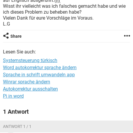
auf Englisch ausgeführt.((((
FACEBOOK
HARDWARE
Wisst ihr vielleicht was ich falsches gemacht habe und wie
ich dieses Problem zu beheben habe?
Vielen Dank für eure Vorschläge im Voraus.
L.G
Share
Lesen Sie auch:
Systemsteuerung türkisch
Word autokorrektur sprache ändern
Sprache in schrift umwandeln app
Winrar sprache ändern
Autokorrektur ausschalten
Pi in word
1 Antwort
ANTWORT 1 / 1