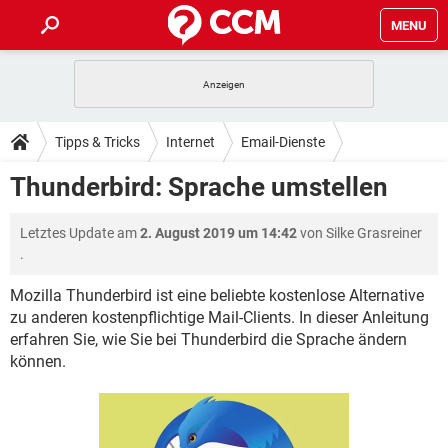
MENU
HOME
SPIELE
STREAMING
TIPPS & TRICKS
Tipps & Tricks
Internet
Email-Dienste
ANDROID
IOS
SPIELE
STREAMING
DOWNLOADS
Thunderbird: Sprache umstellen
WINDOWS 10
INSTAGRAM
ANDROID
IOS
WHATSAPP
SPIELE
TIKTOK
STREAMING
FORUM
Letztes Update am
2. August 2019 um 14:42
von
Silke Grasreiner
WINDOWS 10
INSTAGRAM
FACEBOOK
ANDROID
HARDWARE
IOS
.
WHATSAPP
SPIELE
TIKTOK
STREAMING
LEXIKON
WINDOWS 10
INSTAGRAM
Mozilla Thunderbird ist eine beliebte kostenlose Alternative
FACEBOOK
ANDROID
HARDWARE
IOS
zu anderen kostenpflichtige Mail-Clients. In dieser Anleitung
WHATSAPP
SPIELE
TIKTOK
STREAMING
WINDOWS 10
INSTAGRAM
erfahren Sie, wie Sie bei Thunderbird die Sprache ändern
FACEBOOK
ANDROID
HARDWARE
IOS
können.
WHATSAPP
TIKTOK
WINDOWS 10
INSTAGRAM
FACEBOOK
HARDWARE
WHATSAPP
TIKTOK