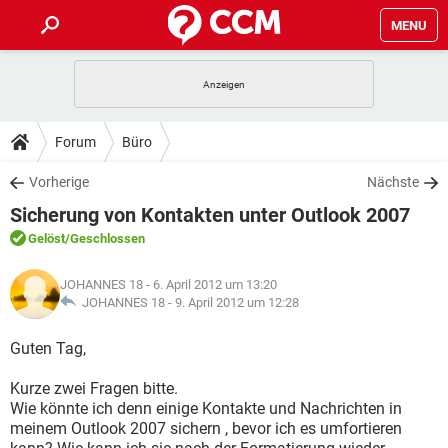
MENU
HOME
SPIELE
STREAMING
TIPPS & TRICKS
Forum
Büro
ANDROID
IOS
SPIELE
STREAMING
DOWNLOADS
Vorherige
Nächste
WINDOWS 10
INSTAGRAM
ANDROID
IOS
Sicherung von Kontakten unter Outlook 2007
WHATSAPP
SPIELE
TIKTOK
STREAMING
FORUM
WINDOWS 10
INSTAGRAM
Gelöst
/Geschlossen
FACEBOOK
ANDROID
HARDWARE
IOS
WHATSAPP
SPIELE
TIKTOK
STREAMING
LEXIKON
WINDOWS 10
JOHANNES 18
- 6. April 2012 um 13:20
INSTAGRAM
FACEBOOK
ANDROID
HARDWARE
IOS
JOHANNES 18 -
9. April 2012 um 12:28
WHATSAPP
SPIELE
TIKTOK
STREAMING
WINDOWS 10
INSTAGRAM
Guten Tag,
FACEBOOK
ANDROID
HARDWARE
IOS
WHATSAPP
TIKTOK
Kurze zwei Fragen bitte.
WINDOWS 10
INSTAGRAM
FACEBOOK
HARDWARE
Wie könnte ich denn einige Kontakte und Nachrichten in
WHATSAPP
TIKTOK
meinem Outlook 2007 sichern , bevor ich es umfortieren