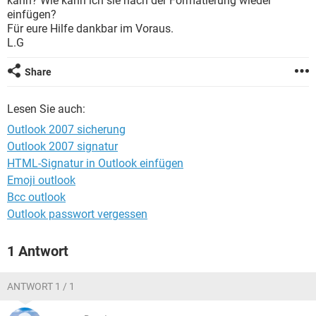
kann? Wie kann ich sie nach der Formatierung wieder
FACEBOOK
HARDWARE
einfügen?
Für eure Hilfe dankbar im Voraus.
L.G
Share
Lesen Sie auch:
Outlook 2007 sicherung
Outlook 2007 signatur
HTML-Signatur in Outlook einfügen
Emoji outlook
Bcc outlook
Outlook passwort vergessen
1 Antwort
ANTWORT 1 / 1