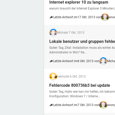
Internet explorer 10 zu langsam
warum braucht der Internet Explorer 3 Minuten 
Letzte Antwort im
17 Okt. 2013 von
ano
Micha
le 7 Okt. 2013
Lokale benutzer und gruppen fehle
Guten Tag, Zitat: Installation muss als echter A
Administrator in Win7 fre...
Letzte Antwort im
8 Okt. 2013 von
Mich
helmut
le 6 Okt. 2013
Fehlercode 800736b3 bei update
Guten Tag, Hallo wer kan mir helfen, ich bek
Konfiguration: Windows 7 / Interne...
Letzte Antwort im
7 Okt. 2013 von
anony