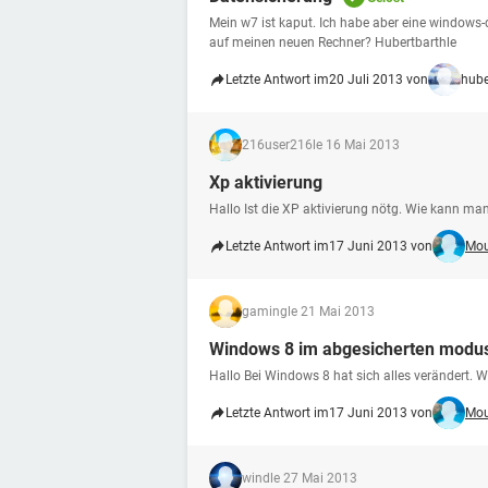
Mein w7 ist kaput. Ich habe aber eine window
auf meinen neuen Rechner? Hubertbarthle
Letzte Antwort im
20 Juli 2013 von
hube
216user216
le 16 Mai 2013
Xp aktivierung
Hallo Ist die XP aktivierung nötg. Wie kann ma
Letzte Antwort im
17 Juni 2013 von
Mou
gaming
le 21 Mai 2013
Windows 8 im abgesicherten modus
Hallo Bei Windows 8 hat sich alles verändert.
Letzte Antwort im
17 Juni 2013 von
Mou
wind
le 27 Mai 2013