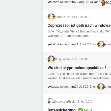
Letzte Antwort im
29 Aug. 2013 von
Sam
vanWeyden
le 19 Juli 2013
Coprozessor ist gelb nach windows-
Guten Tag, hatte Vista 32bit und habe jetzt Win
Was tun???? Danke! Konfigura...
Letzte Antwort im
24 Juli 2013 von
anon
BusyBonsai
le 22 Juli 2013
Wo sind skype-schnappschüsse?
Guten Tag, ich habe hier schon den Thread dar
werden. An diese will ich nämlich herankomm...
Letzte Antwort im
24 Juli 2013 von
anon
hubertbarthle
le 13 Juli 2013
Datensicherung
Gelöst