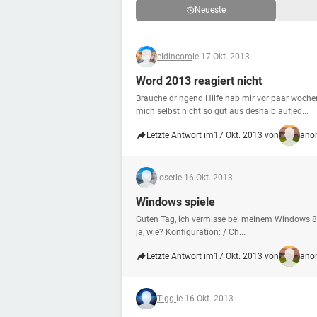
Neueste
eldincoro
le 17 Okt. 2013
Word 2013 reagiert nicht
Brauche dringend Hilfe hab mir vor paar woch
mich selbst nicht so gut aus deshalb aufjed...
Letzte Antwort im
17 Okt. 2013 von
ano
loser
le 16 Okt. 2013
Windows spiele
Guten Tag, ich vermisse bei meinem Windows 8 
ja, wie? Konfiguration: / Ch...
Letzte Antwort im
17 Okt. 2013 von
ano
Tiggi
le 16 Okt. 2013