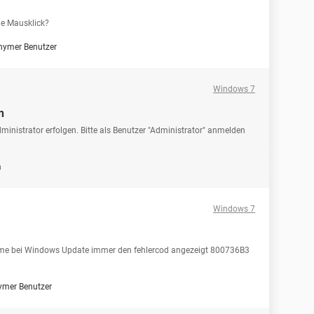
je Mausklick?
nymer Benutzer
Windows 7
n
dministrator erfolgen. Bitte als Benutzer "Administrator" anmelden
a
Windows 7
omme bei Windows Update immer den fehlercod angezeigt 800736B3
mer Benutzer