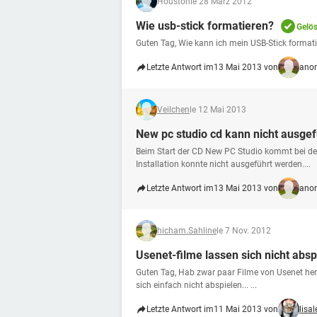
Houston
le 28 März 2012
Wie usb-stick formatieren?
Gelös
Guten Tag, Wie kann ich mein USB-Stick format
Letzte Antwort im
13 Mai 2013 von
anon
Veilchen
le 12 Mai 2013
New pc studio cd kann nicht ausge
Beim Start der CD New PC Studio kommt bei der
Installation konnte nicht ausgeführt werden....
Letzte Antwort im
13 Mai 2013 von
anon
hicham.Sahline
le 7 Nov. 2012
Usenet-filme lassen sich nicht absp
Guten Tag, Hab zwar paar Filme von Usenet heru
sich einfach nicht abspielen... ...
Letzte Antwort im
11 Mai 2013 von
lisa