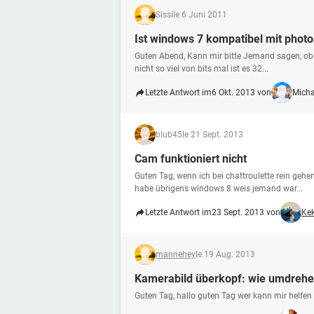
Sissi
le 6 Juni 2011
Ist windows 7 kompatibel mit phot
Guten Abend, Kann mir bitte Jemand sagen, ob
nicht so viel von bits mal ist es 32...
Letzte Antwort im
6 Okt. 2013 von
Mich
blub45
le 21 Sept. 2013
Cam funktioniert nicht
Guten Tag, wenn ich bei chattroulette rein gehe
habe übrigens windows 8 weis jemand war...
Letzte Antwort im
23 Sept. 2013 von
Kek
mannehey
le 19 Aug. 2013
Kamerabild überkopf: wie umdreh
Guten Tag, hallo guten Tag wer kann mir helfen