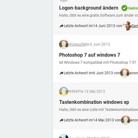
Logon-background ändern
Gelös
Hallo, Gibt es eine gratis Software zum ände
Letzte Antwort im
14 Juni 2013 von
Sam
shopsurfer
le 6 Juni 2013
Photoshop 7 auf windows 7
Ist Windows 7 kompatibel mit Photoshop 7.0?
Letzte Antwort im
6 Juni 2013 von
anon
WINXP
le 13 Mai 2013
Tastenkombination windows xp
Hallo, Gibt es eine Liste mit Tastenkombinatio
Letzte Antwort im
14 Mai 2013 von
anon