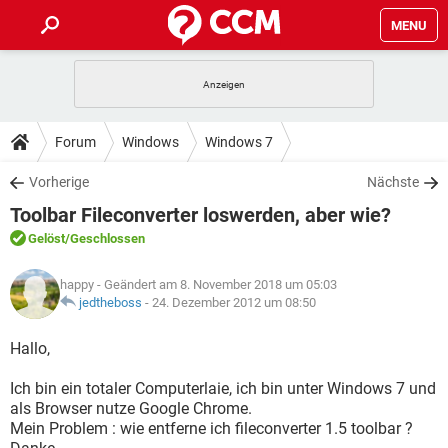
MENU
HOME
SPIELE
STREAMING
TIPPS & TRICKS
Forum
Windows
Windows 7
ANDROID
IOS
SPIELE
STREAMING
DOWNLOADS
Vorherige
Nächste
WINDOWS 10
INSTAGRAM
ANDROID
IOS
Toolbar Fileconverter loswerden, aber wie?
WHATSAPP
SPIELE
TIKTOK
STREAMING
FORUM
WINDOWS 10
INSTAGRAM
Gelöst
/Geschlossen
FACEBOOK
ANDROID
HARDWARE
IOS
WHATSAPP
SPIELE
TIKTOK
STREAMING
LEXIKON
WINDOWS 10
happy
- Geändert am 8. November 2018 um 05:03
INSTAGRAM
FACEBOOK
ANDROID
HARDWARE
IOS
jedtheboss
-
24. Dezember 2012 um 08:50
WHATSAPP
SPIELE
TIKTOK
STREAMING
WINDOWS 10
INSTAGRAM
Hallo,
FACEBOOK
ANDROID
HARDWARE
IOS
WHATSAPP
TIKTOK
Ich bin ein totaler Computerlaie, ich bin unter Windows 7 und
WINDOWS 10
INSTAGRAM
FACEBOOK
HARDWARE
als Browser nutze Google Chrome.
WHATSAPP
TIKTOK
Mein Problem : wie entferne ich fileconverter 1.5 toolbar ?