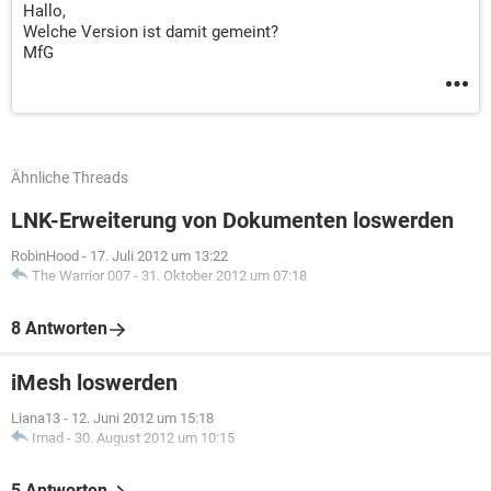
Hallo,
Welche Version ist damit gemeint?
MfG
Ähnliche Threads
LNK-Erweiterung von Dokumenten loswerden
RobinHood
-
17. Juli 2012 um 13:22
The Warrior 007
-
31. Oktober 2012 um 07:18
8 Antworten
iMesh loswerden
Liana13
-
12. Juni 2012 um 15:18
Imad
-
30. August 2012 um 10:15
5 Antworten