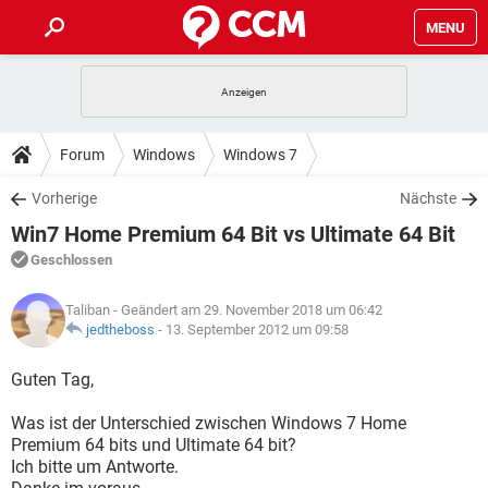
MENU
HOME
SPIELE
STREAMING
TIPPS & TRICKS
Forum
Windows
Windows 7
ANDROID
IOS
SPIELE
STREAMING
DOWNLOADS
Vorherige
Nächste
WINDOWS 10
INSTAGRAM
ANDROID
IOS
Win7 Home Premium 64 Bit vs Ultimate 64 Bit
WHATSAPP
SPIELE
TIKTOK
STREAMING
FORUM
WINDOWS 10
INSTAGRAM
Geschlossen
FACEBOOK
ANDROID
HARDWARE
IOS
WHATSAPP
SPIELE
TIKTOK
STREAMING
LEXIKON
WINDOWS 10
Taliban
- Geändert am 29. November 2018 um 06:42
INSTAGRAM
FACEBOOK
ANDROID
HARDWARE
IOS
jedtheboss
-
13. September 2012 um 09:58
WHATSAPP
SPIELE
TIKTOK
STREAMING
WINDOWS 10
INSTAGRAM
Guten Tag,
FACEBOOK
ANDROID
HARDWARE
IOS
WHATSAPP
TIKTOK
Was ist der Unterschied zwischen Windows 7 Home
WINDOWS 10
INSTAGRAM
FACEBOOK
HARDWARE
Premium 64 bits und Ultimate 64 bit?
WHATSAPP
TIKTOK
Ich bitte um Antworte.