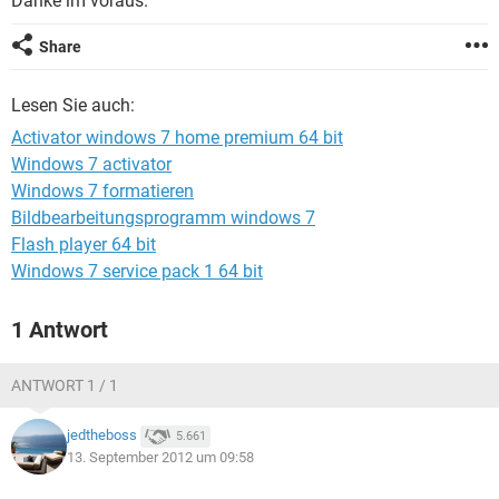
Danke im voraus.
FACEBOOK
HARDWARE
Share
Lesen Sie auch:
Activator windows 7 home premium 64 bit
Windows 7 activator
Windows 7 formatieren
Bildbearbeitungsprogramm windows 7
Flash player 64 bit
Windows 7 service pack 1 64 bit
1 Antwort
ANTWORT 1 / 1
jedtheboss
5.661
13. September 2012 um 09:58