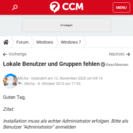
MENU
HOME
SPIELE
STREAMING
TIPPS & TRICKS
Forum
Windows
Windows 7
ANDROID
IOS
SPIELE
STREAMING
DOWNLOADS
Vorherige
Nächste
WINDOWS 10
INSTAGRAM
ANDROID
IOS
Lokale Benutzer und Gruppen fehlen
WHATSAPP
SPIELE
TIKTOK
STREAMING
Geschlossen
FORUM
WINDOWS 10
INSTAGRAM
FACEBOOK
ANDROID
HARDWARE
IOS
Micha
- Geändert am 12. November 2020 um 04:14
WHATSAPP
SPIELE
TIKTOK
STREAMING
LEXIKON
Micha -
8. Oktober 2013 um 17:55
WINDOWS 10
INSTAGRAM
FACEBOOK
ANDROID
HARDWARE
IOS
WHATSAPP
SPIELE
TIKTOK
STREAMING
Guten Tag,
WINDOWS 10
INSTAGRAM
FACEBOOK
ANDROID
HARDWARE
IOS
Zitat:
WHATSAPP
TIKTOK
WINDOWS 10
INSTAGRAM
FACEBOOK
HARDWARE
Installation muss als echter Administrator erfolgen. Bitte als
WHATSAPP
TIKTOK
Benutzer "Administrator" anmelden