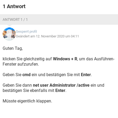
ausführen" wählen und normal installieren.
1 Antwort
So hätte ich das versucht.
ANTWORT 1 / 1
PS : Um zu überprüfen, ob du ein 32bit oder 64bit System
hast gehe hier hin: START - Systemsteuerungen - System und
Gesperrt profil
Sicherheit - System (dort steht in ca. der Mitte Systemtyp und
Geändert am 12. November 2020 um 04:11
dann folgt die Art) Sollte dort 32bit stehen ist die Installation
kein Problem, aber wenn es ein 64bit System ist, kann es
Guten Tag,
passieren dass er Probleme macht. Also: AUSPROBIEREN
klicken Sie gleichzeitig auf
Windows + R
, um das Ausführen-
Systemsteuerung -> System und Wartung -> Verwaltung ->
Fenster aufzurufen.
Computerverwaltung -> Lokale Benutzer und Gruppen ->
Benutzer
Geben Sie
cmd
ein und bestätigen Sie mit
Enter
.
Ich komme nicht weiter bei "Lokale Benutzer und Gruppen",
Geben Sie dann
net user Administrator /active
ein und
das gibt es bei mir nicht.
bestätigen Sie ebenfalls mit
Enter
.
Konfiguration:
Windows 7 / Firefox 24.0
Müsste eigentlich klappen.