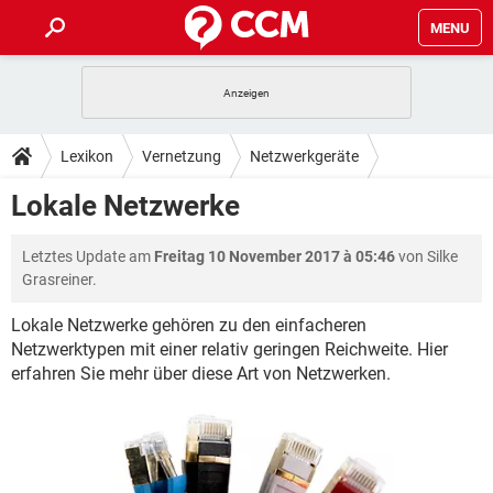
MENU
HOME
SPIELE
STREAMING
TIPPS & TRICKS
Lexikon
Vernetzung
Netzwerkgeräte
ANDROID
IOS
SPIELE
STREAMING
DOWNLOADS
Lokale Netzwerke
WINDOWS 10
INSTAGRAM
ANDROID
IOS
WHATSAPP
SPIELE
TIKTOK
STREAMING
FORUM
Letztes Update am
Freitag 10 November 2017 à 05:46
von Silke
WINDOWS 10
INSTAGRAM
FACEBOOK
ANDROID
HARDWARE
IOS
Grasreiner.
WHATSAPP
SPIELE
TIKTOK
STREAMING
LEXIKON
WINDOWS 10
INSTAGRAM
Lokale Netzwerke gehören zu den einfacheren
FACEBOOK
ANDROID
HARDWARE
IOS
Netzwerktypen mit einer relativ geringen Reichweite. Hier
WHATSAPP
SPIELE
TIKTOK
STREAMING
WINDOWS 10
INSTAGRAM
erfahren Sie mehr über diese Art von Netzwerken.
FACEBOOK
ANDROID
HARDWARE
IOS
WHATSAPP
TIKTOK
WINDOWS 10
INSTAGRAM
FACEBOOK
HARDWARE
WHATSAPP
TIKTOK