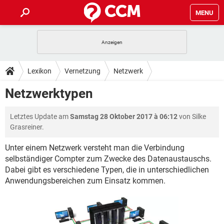
MENU
HOME
SPIELE
STREAMING
TIPPS & TRICKS
Lexikon
Vernetzung
Netzwerk
ANDROID
IOS
SPIELE
STREAMING
DOWNLOADS
Netzwerktypen
WINDOWS 10
INSTAGRAM
ANDROID
IOS
WHATSAPP
SPIELE
TIKTOK
STREAMING
FORUM
Letztes Update am
Samstag 28 Oktober 2017 à 06:12
von Silke
WINDOWS 10
INSTAGRAM
FACEBOOK
ANDROID
HARDWARE
IOS
Grasreiner.
WHATSAPP
SPIELE
TIKTOK
STREAMING
LEXIKON
WINDOWS 10
INSTAGRAM
Unter einem Netzwerk versteht man die Verbindung
FACEBOOK
ANDROID
HARDWARE
IOS
selbständiger Compter zum Zwecke des Datenaustauschs.
WHATSAPP
SPIELE
TIKTOK
STREAMING
WINDOWS 10
INSTAGRAM
Dabei gibt es verschiedene Typen, die in unterschiedlichen
FACEBOOK
ANDROID
HARDWARE
IOS
Anwendungsbereichen zum Einsatz kommen.
WHATSAPP
TIKTOK
WINDOWS 10
INSTAGRAM
FACEBOOK
HARDWARE
WHATSAPP
TIKTOK